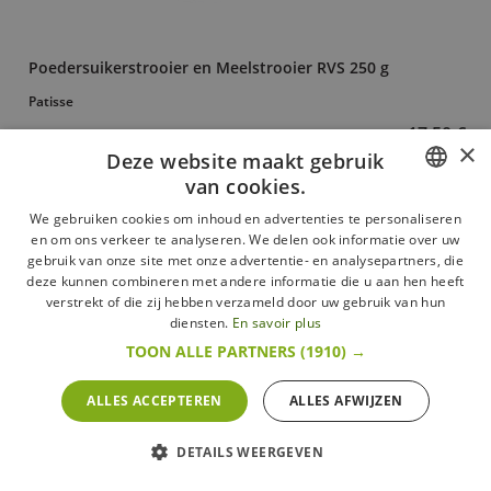
Poedersuikerstrooier en Meelstrooier RVS 250 g
Patisse
17,50 €
×
Deze website maakt gebruik
Meer
In voorraad
van cookies.
FRENCH
We gebruiken cookies om inhoud en advertenties te personaliseren
en om ons verkeer te analyseren. We delen ook informatie over uw
DUTCH
gebruik van onze site met onze advertentie- en analysepartners, die
deze kunnen combineren met andere informatie die u aan hen heeft
ENGLISH
verstrekt of die zij hebben verzameld door uw gebruik van hun
diensten.
En savoir plus
TOON ALLE PARTNERS
(1910) →
ALLES ACCEPTEREN
ALLES AFWIJZEN
DETAILS WEERGEVEN