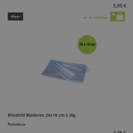
5,95 €
Meer
In voorraad
Rhodoïd Bladeren 26x18 cm 5 dlg
Patisdécor
3,95 €