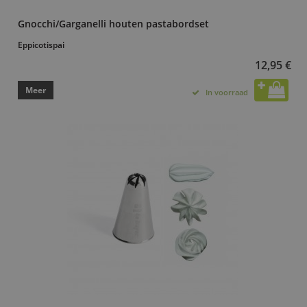
Gnocchi/Garganelli houten pastabordset
Eppicotispai
12,95 €
Meer
In voorraad