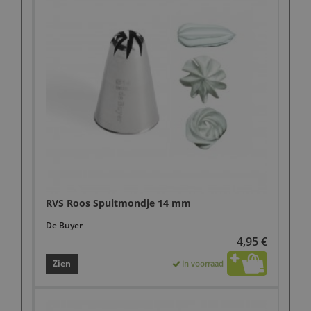
RVS Roos Spuitmondje 14 mm
De Buyer
4,95 €
Zien
In voorraad