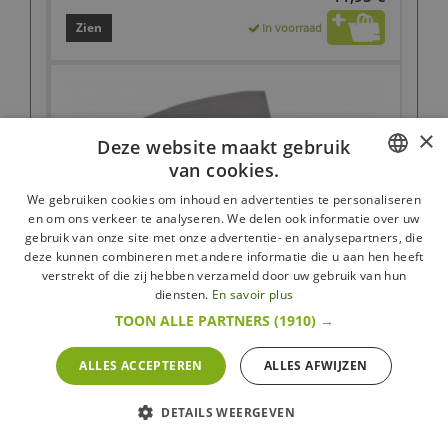
Zien
In voorraad
×
Deze website maakt gebruik
van cookies.
FRENCH
We gebruiken cookies om inhoud en advertenties te personaliseren
en om ons verkeer te analyseren. We delen ook informatie over uw
DUTCH
gebruik van onze site met onze advertentie- en analysepartners, die
deze kunnen combineren met andere informatie die u aan hen heeft
ENGLISH
verstrekt of die zij hebben verzameld door uw gebruik van hun
diensten.
En savoir plus
TOON ALLE PARTNERS
(1910) →
ALLES ACCEPTEREN
ALLES AFWIJZEN
Herbruikbare Spuitzak 40 cm
DETAILS WEERGEVEN
De Buyer