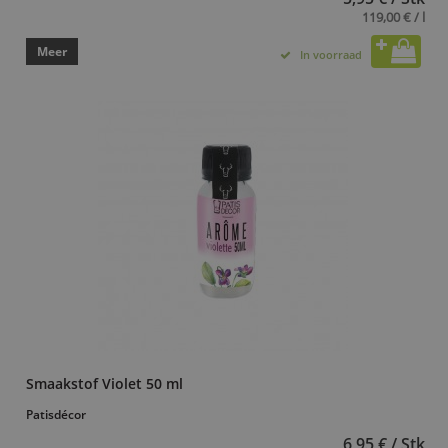
119,00 € / l
Meer
In voorraad
Smaakstof Violet 50 ml
Patisdécor
6,95 € / Stk