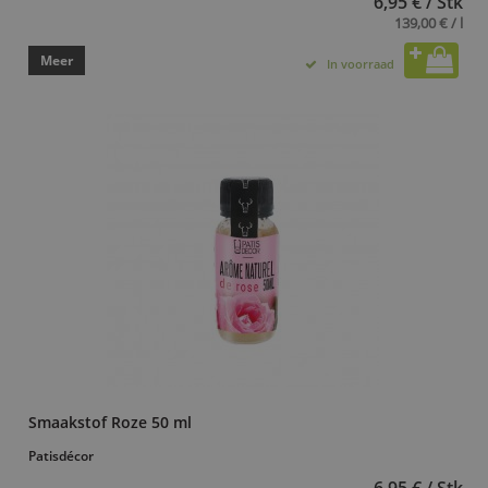
6,95 € / Stk
139,00 € / l
Meer
In voorraad
Smaakstof Roze 50 ml
Patisdécor
6,95 € / Stk