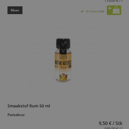
110,00 € / l
Meer
In voorraad
Smaakstof Rum 50 ml
Patisdécor
9,50 € / Stk
190,00 € / l