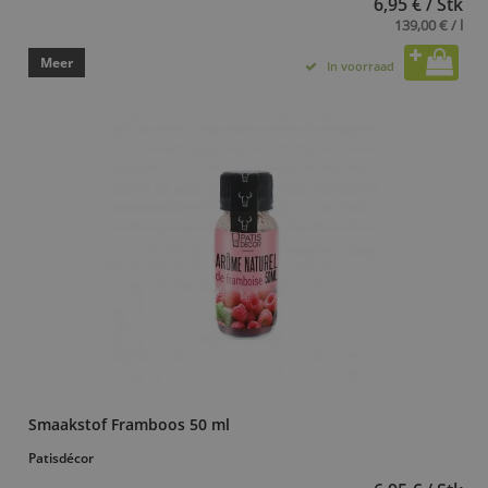
6,95 € / Stk
139,00 € / l
Meer
In voorraad
Smaakstof Framboos 50 ml
Patisdécor