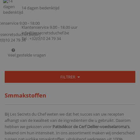
14 dagen bedenktijd
Klantenservice 9.00 - 18.00 uur
info@lessecretsduchef.be
Tel : +32(0)10 24 79 34
Veel gestelde vragen
FILTRER
Smmakstoffen
Bij Les Secrets du Chef weten we dat het succes van uw recepten
afhangt van de kwaliteit van de ingrediënten die u gebruikt. Daarom
hebben we gekozen voor
Patisdécor de Cerf Dellier-voedselaroma's
,
bekend om hun intensiteit. In ons assortiment maken wij onderscheid
tussen natuurlijke smaakstoffen, uitsluitend verkregen uit 100%