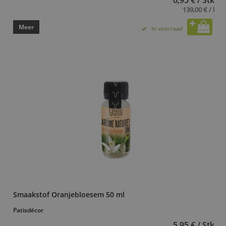
139,00 € / l
Meer
In voorraad
Smaakstof Oranjebloesem 50 ml
Patisdécor
5,95 € / Stk