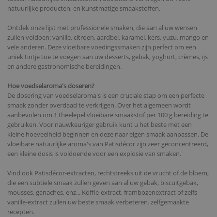
natuurlijke producten, en kunstmatige smaakstoffen.
Ontdek onze lijst met professionele smaken, die aan al uw wensen
zullen voldoen: vanille, citroen, aardbei, karamel, kers, yuzu, mango en
vele anderen. Deze vloeibare voedingssmaken zijn perfect om een
uniek tintje toe te voegen aan uw desserts, gebak, yoghurt, crèmes, ijs
en andere gastronomische bereidingen.
Hoe voedselaroma's doseren?
De dosering van voedselaroma's is een cruciale stap om een perfecte
smaak zonder overdaad te verkrijgen. Over het algemeen wordt
aanbevolen om 1 theelepel vloeibare smaakstof per 100 g bereiding te
gebruiken. Voor nauwkeuriger gebruik kunt u het beste met een
kleine hoeveelheid beginnen en deze naar eigen smaak aanpassen. De
vloeibare natuurlijke aroma's van Patisdécor zijn zeer geconcentreerd,
een kleine dosis is voldoende voor een explosie van smaken.
Vind ook Patisdécor-extracten, rechtstreeks uit de vrucht of de bloem,
die een subtiele smaak zullen geven aan al uw gebak, biscuitgebak,
mousses, ganaches, enz... Koffie-extract, frambozenextract of zelfs
vanille-extract zullen uw beste smaak verbeteren. zelfgemaakte
recepten.