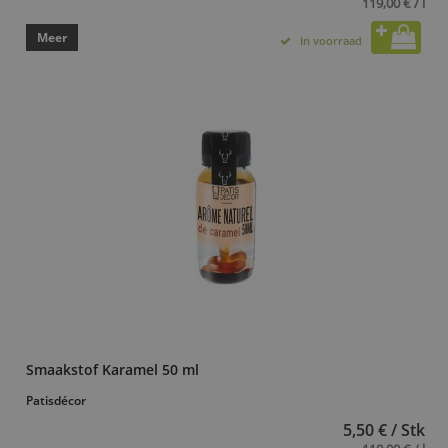
119,00 € / l
Meer
In voorraad
Smaakstof Karamel 50 ml
Patisdécor
5,50 € / Stk