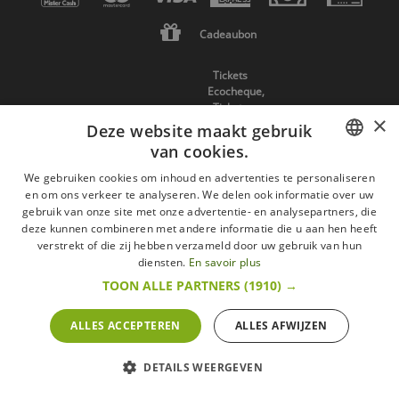
Cadeaubon
Tickets
Ecocheque,
Tickets
×
Compliments,
Deze website maakt gebruik
Tickets
van cookies.
Sports &
Cultures,
FRENCH
We gebruiken cookies om inhoud en advertenties te personaliseren
Consumptie
en om ons verkeer te analyseren. We delen ook informatie over uw
cheque
DUTCH
gebruik van onze site met onze advertentie- en analysepartners, die
deze kunnen combineren met andere informatie die u aan hen heeft
ENGLISH
Ecopass,
verstrekt of die zij hebben verzameld door uw gebruik van hun
Cadeaupass,
diensten.
En savoir plus
Consumptie
TOON ALLE PARTNERS
(1910) →
cheque
ALLES ACCEPTEREN
ALLES AFWIJZEN
Ecocheques,
Cadeaucheques
DETAILS WEERGEVEN
Verzending