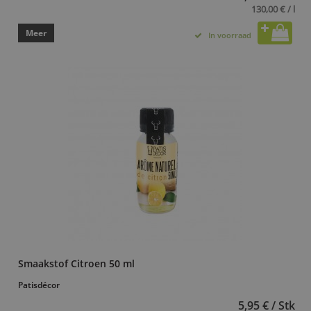
130,00 € / l
Meer
In voorraad
Smaakstof Citroen 50 ml
Patisdécor
5,95 € / Stk