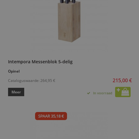
Intempora Messenblok 5-delig
Opinel
215,00 €
Cataloguswaarde:
264,95 €
Meer
In voorraad
SPAAR 35,18 €