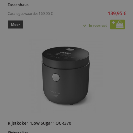
Zassenhaus
139,95 €
Cataloguswaarde:
169,95 €
Meer
In voorraad
Rijstkoker "Low Sugar" QCR370
Riviera - Bar