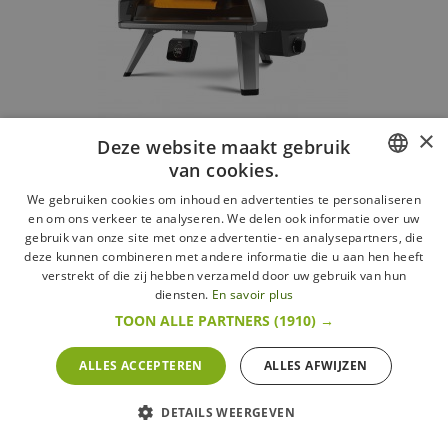
×
Deze website maakt gebruik
Koda 2 Pro Gas Pizzaoven Zwart 68x65x39 cm
van cookies.
Ooni
FRENCH
We gebruiken cookies om inhoud en advertenties te personaliseren
en om ons verkeer te analyseren. We delen ook informatie over uw
640,01 €
Cataloguswaarde:
699,00 €
DUTCH
gebruik van onze site met onze advertentie- en analysepartners, die
deze kunnen combineren met andere informatie die u aan hen heeft
Meer
ENGLISH
Op bestelling
verstrekt of die zij hebben verzameld door uw gebruik van hun
diensten.
En savoir plus
TOON ALLE PARTNERS
(1910) →
ALLES ACCEPTEREN
ALLES AFWIJZEN
DETAILS WEERGEVEN