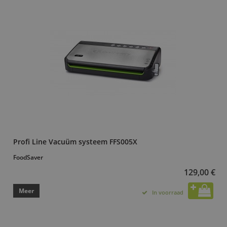
Profi Line Vacuüm systeem FFS005X
FoodSaver
129,00 €
Meer
In voorraad