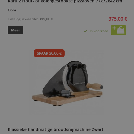
Karu 2 Hout- of kolengestookte pizzaoven 77x72x42 cm
Ooni
375,00 €
Cataloguswaarde:
399,00 €
Meer
In voorraad
SPAAR 30,00 €
Klassieke handmatige broodsnijmachine Zwart