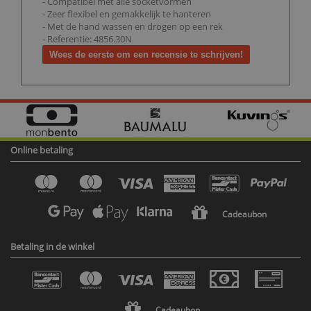
- Compatibel met alle socketvormen
- Zeer flexibel en gemakkelijk te hanteren
- Met de hand wassen en drogen op een rek
- Referentie: 4856.30N
Wees de eerste om een recensie te schrijven!
Online betaling
Cadeaubon
Betaling in de winkel
Cadeaubon