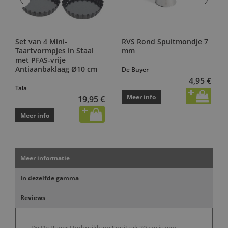
Set van 4 Mini-
RVS Rond Spuitmondje 7
Taartvormpjes in Staal
mm
met PFAS-vrije
Antiaanbaklaag Ø10 cm
De Buyer
4,95 €
Tala
Meer info
19,95 €
Meer info
Meer informatie
In dezelfde gamma
Reviews