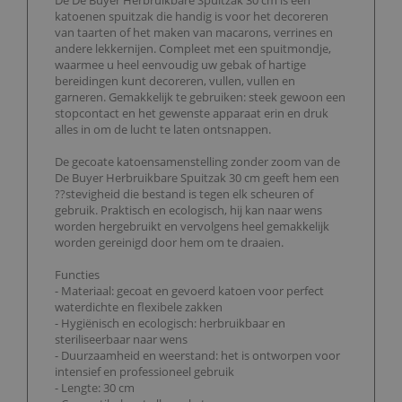
De De Buyer Herbruikbare Spuitzak 30 cm is een
katoenen spuitzak die handig is voor het decoreren
van taarten of het maken van macarons, verrines en
andere lekkernijen. Compleet met een spuitmondje,
waarmee u heel eenvoudig uw gebak of hartige
bereidingen kunt decoreren, vullen, vullen en
garneren. Gemakkelijk te gebruiken: steek gewoon een
stopcontact en het gewenste apparaat erin en druk
alles in om de lucht te laten ontsnappen.
De gecoate katoensamenstelling zonder zoom van de
De Buyer Herbruikbare Spuitzak 30 cm geeft hem een
??stevigheid die bestand is tegen elk scheuren of
gebruik. Praktisch en ecologisch, hij kan naar wens
worden hergebruikt en vervolgens heel gemakkelijk
worden gereinigd door hem om te draaien.
Functies
- Materiaal: gecoat en gevoerd katoen voor perfect
waterdichte en flexibele zakken
- Hygiënisch en ecologisch: herbruikbaar en
steriliseerbaar naar wens
- Duurzaamheid en weerstand: het is ontworpen voor
intensief en professioneel gebruik
- Lengte: 30 cm