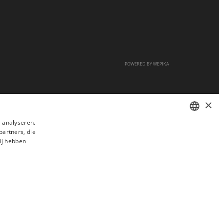
POWERED BY
WEPIKA
×
 analyseren.
partners, die
FRENCH
ij hebben
DUTCH
ENGLISH
s
Veelgestelde vragen
Aanwerving