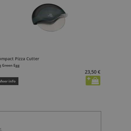
ompact Pizza Cutter
g Green Egg
23,50 €
Meer info
g.