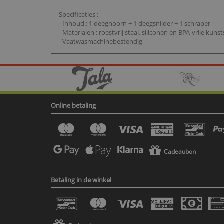
Specificaties :
- Inhoud : 1 deeghoorn + 1 deegsnijder + 1 schraper
- Materialen : roestvrij staal, siliconen en BPA-vrije kunst
- Vaatwasmachinebestendig
Online betaling
Cadeaubon
Betaling in de winkel