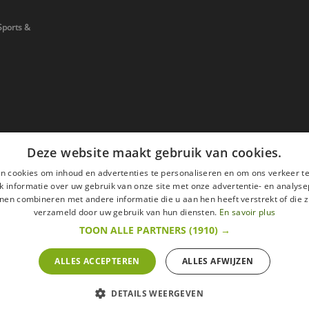
Sports &
Deze website maakt gebruik van cookies.
n cookies om inhoud en advertenties te personaliseren en om ons verkeer te
 informatie over uw gebruik van onze site met onze advertentie- en analyse
nen combineren met andere informatie die u aan hen heeft verstrekt of die z
verzameld door uw gebruik van hun diensten.
En savoir plus
TOON ALLE PARTNERS
(1910) →
ALLES ACCEPTEREN
ALLES AFWIJZEN
en
Wettelijke vermeldingen
withdrawal right
ze website zijn met alle belastingen inbegrepen.
DETAILS WEERGEVEN
t om binnen 14 werkdagen op een aankoop terug te komen.