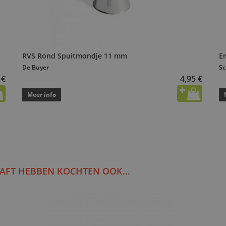
RVS Rond Spuitmondje 11 mm
E
De Buyer
Sc
 €
4,95 €
Meer info
AFT HEBBEN KOCHTEN OOK...