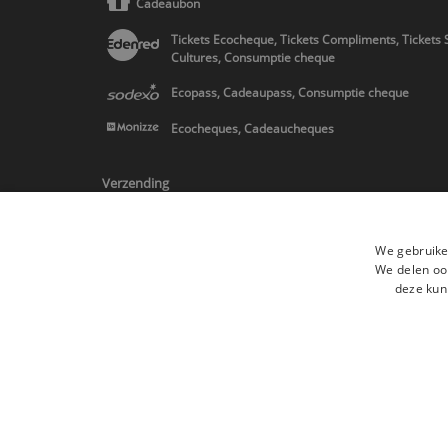
Cadeaubon
Tickets Ecocheque, Tickets Compliments, Tickets 
Cultures, Consumptie cheque
Ecopass, Cadeaupass, Consumptie cheque
Ecocheques, Cadeaucheques
Verzending
We gebruike
We delen ook
deze kun
* Levering in Belgie/Frankrijk/Nederland en in Europa op schatting
Alle merken
Algemene verkoopsvoorwaard
Alle rechten voorbehouden ©2015 Les Secrets du Chef/Alle prijzen op de
De Belgische wetgeving van 6 april 2010 geeft de consument het rech
retractation