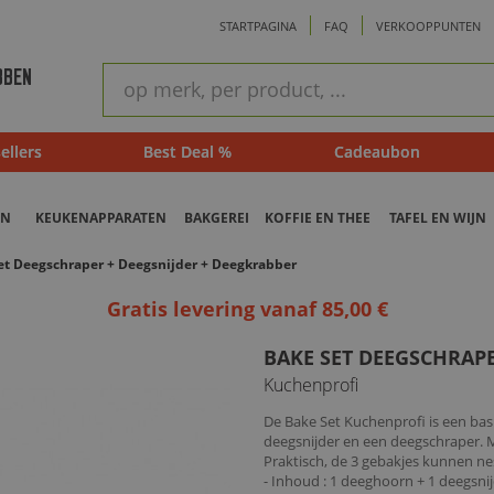
STARTPAGINA
FAQ
VERKOOPPUNTEN
ram
Snel
BBEN
zoeken
ellers
Best Deal %
Cadeaubon
EN
KEUKENAPPARATEN
BAKGEREI
KOFFIE EN THEE
TAFEL EN WIJN
et Deegschraper + Deegsnijder + Deegkrabber
Gratis levering vanaf 85,00 €
BAKE SET DEEGSCHRAPE
Kuchenprofi
De Bake Set Kuchenprofi is een bas
deegsnijder en een deegschraper. 
Praktisch, de 3 gebakjes kunnen ne
- Inhoud : 1 deeghoorn + 1 deegsnijde