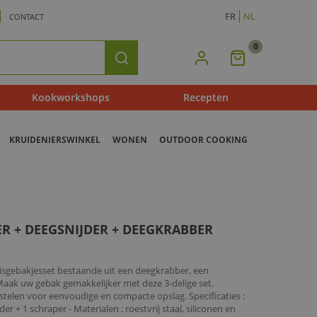
FR
NL
CONTACT
0
Mijn
Zoeken
Winkelmandje
Kookworkshops
Recepten
KRUIDENIERSWINKEL
WONEN
OUTDOOR COOKING
R + DEEGSNIJDER + DEEGKRABBER
isgebakjesset bestaande uit een deegkrabber, een
Maak uw gebak gemakkelijker met deze 3-delige set.
stelen voor eenvoudige en compacte opslag. Specificaties :
r + 1 schraper - Materialen : roestvrij staal, siliconen en