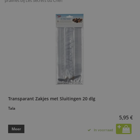
pralines bij Les Secrets du Chef!
Transparant Zakjes met Sluitingen 20 dlg
Tala
5,95 €
Meer
In voorraad