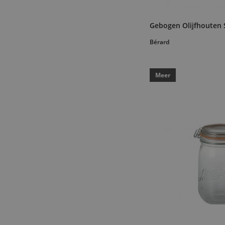
T-G Woodware
(7)
Typhoon
(1)
Gebogen Olijfhouten 
Valrhona
(1)
Bérard
Vin Bouquet
(3)
Westmark
(1)
Meer
Winkler
(3)
Woll
(4)
Yamazaki
(10)
Yoshikawa
(1)
Zassenhaus
(2)
Zwilling
(3)