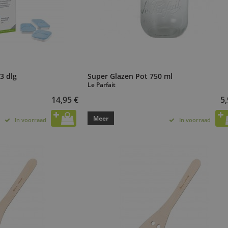
3 dlg
Super Glazen Pot 750 ml
Le Parfait
14,95 €
5,
Meer
In voorraad
In voorraad