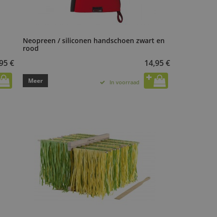
Neopreen / siliconen handschoen zwart en
rood
95 €
14,95 €
Meer
In voorraad