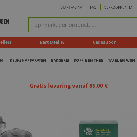
STARTPAGINA
FAQ
VERKOOPPUNTEN
ram
Snel
BBEN
zoeken
ellers
Best Deal %
Cadeaubon
EN
KEUKENAPPARATEN
BAKGEREI
KOFFIE EN THEE
TAFEL EN WIJN
Gratis levering vanaf 85,00 €