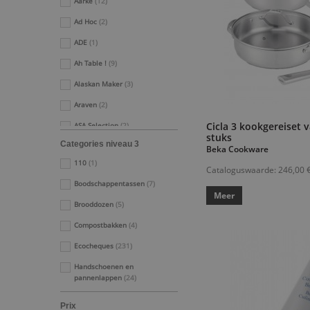
Aarke
(12)
Ad Hoc
(2)
ADE
(1)
Ah Table !
(9)
Alaskan Maker
(3)
Araven
(2)
Cicla 3 kookgereiset 
ASA Selection
(2)
stuks
Categories niveau 3
Atelier du Vin
(2)
Beka Cookware
110
(1)
Bacanha
(14)
Cataloguswaarde:
246,00 
Boodschappentassen
(7)
Be Home
(2)
Meer
Brooddozen
(5)
Beka Cookware
(9)
Compostbakken
(4)
Benriner
(2)
Ecocheques
(231)
Bérard
(24)
Handschoenen en
Big Green Egg
(4)
pannenlappen
(24)
Black+Blum
(2)
Kasten en laden
(8)
Prix