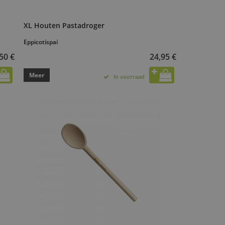
XL Houten Pastadroger
Eppicotispai
50 €
24,95 €
Meer
In voorraad