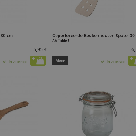
 30 cm
Geperforeerde Beukenhouten Spatel 30
Ah Table !
5,95 €
6,
Meer
In voorraad
In voorraad