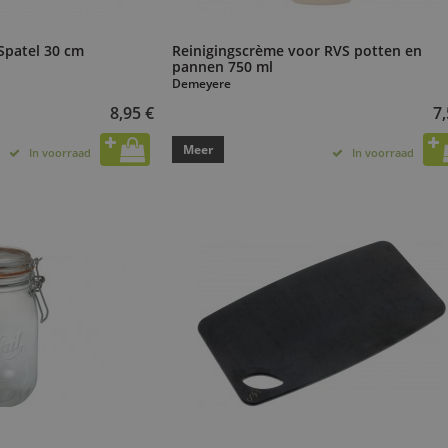
Spatel 30 cm
Reinigingscrème voor RVS potten en
pannen 750 ml
Demeyere
8,95 €
7,
Meer
In voorraad
In voorraad