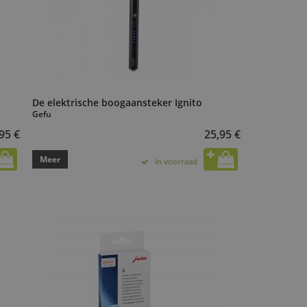
De elektrische boogaansteker Ignito
Gefu
95 €
25,95 €
Meer
In voorraad