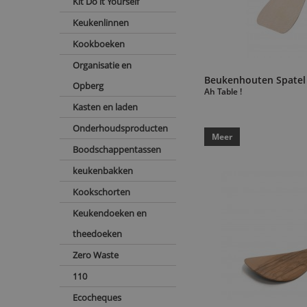
Kit Do it Yourself
Le Creuset
(10)
Keukenlinnen
Le Marquier
(1)
Kookboeken
Le Parfait
(22)
Organisatie en
Les Planches du Chef
(17)
Beukenhouten Spatel
Opberg
LOQI
(17)
Ah Table !
Kasten en laden
Lurch
(1)
Onderhoudsproducten
Magimix
(12)
Meer
Boodschappentassen
Maison Brémond
(5)
keukenbakken
Marabout
(43)
Kookschorten
Mirontaine
(3)
Miyabi
(1)
Keukendoeken en
MonBento
(10)
theedoeken
Monkey Business
(4)
Zero Waste
Norohy
(2)
110
NoStick
(2)
Ecocheques