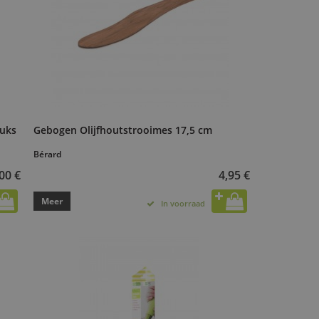
tuks
Gebogen Olijfhoutstrooimes 17,5 cm
Bérard
00 €
4,95 €
Meer
In voorraad