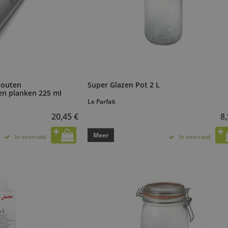
houten
Super Glazen Pot 2 L
en planken 225 ml
Le Parfait
20,45 €
8,
Meer
In voorraad
In voorraad