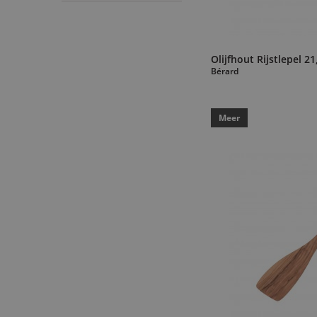
Novac
(1)
Ogo Living
(1)
One Way
(1)
Olijfhout Rijstlepel 2
Bérard
Patisdécor
(3)
Peugeot
(8)
Point Virgule
(10)
Meer
Quai Sud
(1)
Renox
(3)
Riviera - Bar
(3)
Sage
(8)
Scrapcooking
(1)
Siegwerk
(6)
Silikomart Professional
(1)
Spring
(1)
Style de Vie
(1)