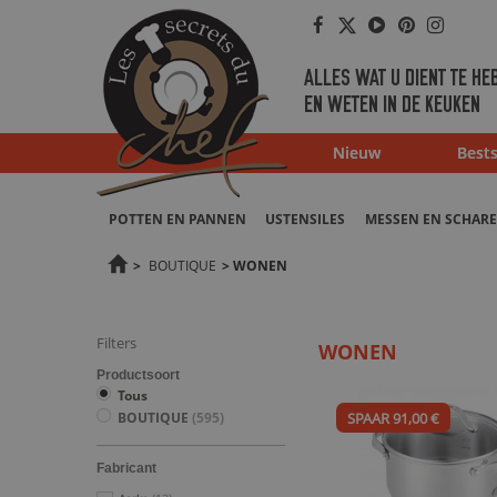
Facebook
Twitter
Youtube
Pinterest
Instag
ALLES WAT U DIENT TE HE
EN WETEN IN DE KEUKEN
Nieuw
Bests
POTTEN EN PANNEN
USTENSILES
MESSEN EN SCHAR
>
BOUTIQUE
>
WONEN
Filters
WONEN
Productsoort
Tous
SPAAR 91,00 €
BOUTIQUE
(595)
Fabricant