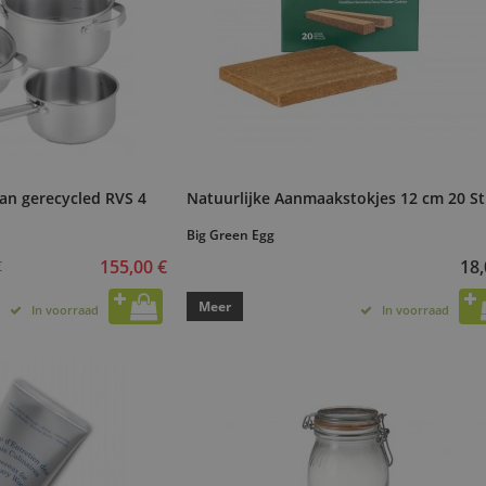
van gerecycled RVS 4
Natuurlijke Aanmaakstokjes 12 cm 20 S
Big Green Egg
155,00 €
18,
€
Meer
In voorraad
In voorraad