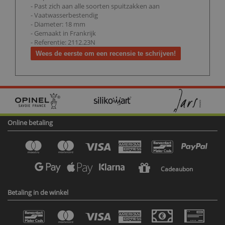
- Past zich aan alle soorten spuitzakken aan
- Vaatwasserbestendig
- Diameter: 18 mm
- Gemaakt in Frankrijk
- Referentie: 2112.23N
Wees de eerste om een recensie te schrijven!
Online betaling
Cadeaubon
Betaling in de winkel