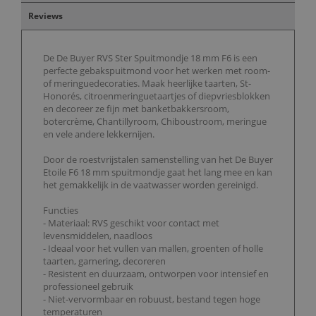
Reviews
De De Buyer RVS Ster Spuitmondje 18 mm F6 is een
perfecte gebakspuitmond voor het werken met room-
of meringuedecoraties. Maak heerlijke taarten, St-
Honorés, citroenmeringuetaartjes of diepvriesblokken
en decoreer ze fijn met banketbakkersroom,
botercrème, Chantillyroom, Chiboustroom, meringue
en vele andere lekkernijen.
Door de roestvrijstalen samenstelling van het De Buyer
Etoile F6 18 mm spuitmondje gaat het lang mee en kan
het gemakkelijk in de vaatwasser worden gereinigd.
Functies
- Materiaal: RVS geschikt voor contact met
levensmiddelen, naadloos
- Ideaal voor het vullen van mallen, groenten of holle
taarten, garnering, decoreren
- Resistent en duurzaam, ontworpen voor intensief en
professioneel gebruik
- Niet-vervormbaar en robuust, bestand tegen hoge
temperaturen