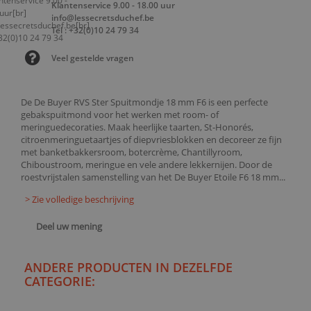
Klantenservice 9.00 - 18.00 uur
info@lessecretsduchef.be
Tel : +32(0)10 24 79 34
Veel gestelde vragen
De De Buyer RVS Ster Spuitmondje 18 mm F6 is een perfecte
gebakspuitmond voor het werken met room- of
meringuedecoraties. Maak heerlijke taarten, St-Honorés,
citroenmeringuetaartjes of diepvriesblokken en decoreer ze fijn
met banketbakkersroom, botercrème, Chantillyroom,
Chiboustroom, meringue en vele andere lekkernijen. Door de
roestvrijstalen samenstelling van het De Buyer Etoile F6 18 mm...
> Zie volledige beschrijving
Deel uw mening
ANDERE PRODUCTEN IN DEZELFDE
CATEGORIE: