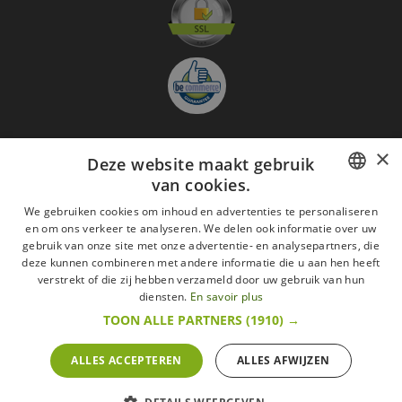
×
Deze website maakt gebruik
Aanmelden nieuwsbrief
van cookies.
GO
FRENCH
We gebruiken cookies om inhoud en advertenties te personaliseren
Ik ga akkoord met
de Wettelijke vermeldingen
en om ons verkeer te analyseren. We delen ook informatie over uw
DUTCH
gebruik van onze site met onze advertentie- en analysepartners, die
deze kunnen combineren met andere informatie die u aan hen heeft
Alle merken
Algemene verkoopsvoorwaarden
ENGLISH
verstrekt of die zij hebben verzameld door uw gebruik van hun
Wettelijke vermeldingen
withdrawal rights
diensten.
En savoir plus
Veelgestelde vragen
Aanwerving
TOON ALLE PARTNERS
(1910) →
Alle rechten voorbehouden ©2015 Les Secrets du Chef/Alle prijzen op deze website
zijn met alle belastingen inbegrepen.
ALLES ACCEPTEREN
ALLES AFWIJZEN
De Belgische wetgeving van 6 april 2010 geeft de consument het recht om binnen 14
werkdagen op een aankoop terug te komen.
retractation
litige
More infos