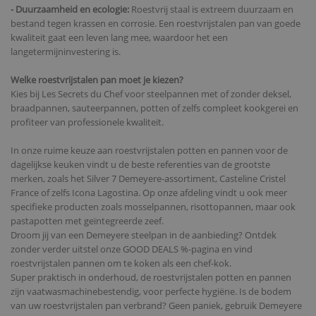
- Duurzaamheid en ecologie:
Roestvrij staal is extreem duurzaam en
bestand tegen krassen en corrosie. Een roestvrijstalen pan van goede
kwaliteit gaat een leven lang mee, waardoor het een
langetermijninvestering is.
Welke roestvrijstalen pan moet je kiezen?
Kies bij Les Secrets du Chef voor steelpannen met of zonder deksel,
braadpannen, sauteerpannen, potten of zelfs compleet kookgerei en
profiteer van professionele kwaliteit.
In onze ruime keuze aan roestvrijstalen potten en pannen voor de
dagelijkse keuken vindt u de beste referenties van de grootste
merken, zoals het Silver 7 Demeyere-assortiment, Casteline Cristel
France of zelfs Icona Lagostina. Op onze afdeling vindt u ook meer
specifieke producten zoals mosselpannen, risottopannen, maar ook
pastapotten met geïntegreerde zeef.
Droom jij van een Demeyere steelpan in de aanbieding? Ontdek
zonder verder uitstel onze GOOD DEALS %-pagina en vind
roestvrijstalen pannen om te koken als een chef-kok.
Super praktisch in onderhoud, de roestvrijstalen potten en pannen
zijn vaatwasmachinebestendig, voor perfecte hygiëne. Is de bodem
van uw roestvrijstalen pan verbrand? Geen paniek, gebruik Demeyere