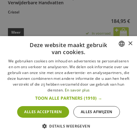
Verwijderbare Handvatten
Cristel
184,95 €
Meer
In voorraad
×
Deze website maakt gebruik
van cookies.
FRENCH
We gebruiken cookies om inhoud en advertenties te personaliseren
en om ons verkeer te analyseren. We delen ook informatie over uw
DUTCH
gebruik van onze site met onze advertentie- en analysepartners, die
deze kunnen combineren met andere informatie die u aan hen heeft
ENGLISH
verstrekt of die zij hebben verzameld door uw gebruik van hun
diensten.
En savoir plus
TOON ALLE PARTNERS
(1910) →
ALLES ACCEPTEREN
ALLES AFWIJZEN
DETAILS WEERGEVEN
Specialties 5 Pastamand van RVS 20 cm met afneembare