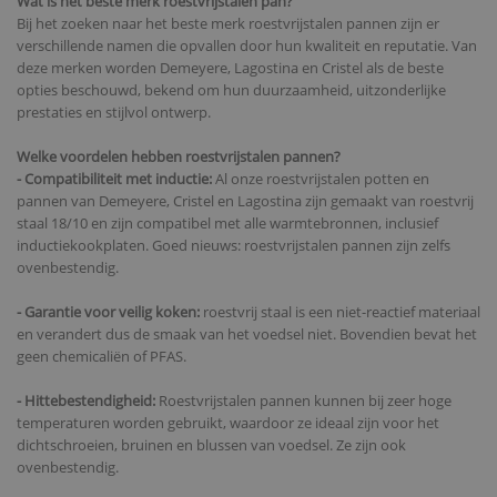
Wat is het beste merk roestvrijstalen pan?
Bij het zoeken naar het beste merk roestvrijstalen pannen zijn er
verschillende namen die opvallen door hun kwaliteit en reputatie. Van
deze merken worden Demeyere, Lagostina en Cristel als de beste
opties beschouwd, bekend om hun duurzaamheid, uitzonderlijke
prestaties en stijlvol ontwerp.
Welke voordelen hebben roestvrijstalen pannen?
- Compatibiliteit met inductie:
Al onze roestvrijstalen potten en
pannen van Demeyere, Cristel en Lagostina zijn gemaakt van roestvrij
staal 18/10 en zijn compatibel met alle warmtebronnen, inclusief
inductiekookplaten. Goed nieuws: roestvrijstalen pannen zijn zelfs
ovenbestendig.
- Garantie voor veilig koken:
roestvrij staal is een niet-reactief materiaal
en verandert dus de smaak van het voedsel niet. Bovendien bevat het
geen chemicaliën of PFAS.
- Hittebestendigheid:
Roestvrijstalen pannen kunnen bij zeer hoge
temperaturen worden gebruikt, waardoor ze ideaal zijn voor het
dichtschroeien, bruinen en blussen van voedsel. Ze zijn ook
ovenbestendig.