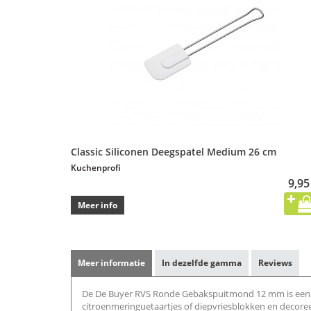
Classic Siliconen Deegspatel Medium 26 cm
Kuchenprofi
9,95
Meer info
Meer informatie
In dezelfde gamma
Reviews
De De Buyer RVS Ronde Gebakspuitmond 12 mm is een p
citroenmeringuetaartjes of diepvriesblokken en decore