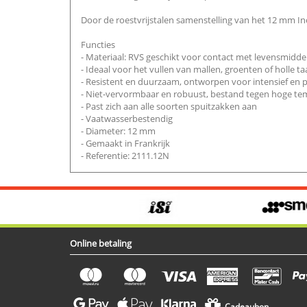
Door de roestvrijstalen samenstelling van het 12 mm 
Functies
- Materiaal: RVS geschikt voor contact met levensmidde
- Ideaal voor het vullen van mallen, groenten of holle t
- Resistent en duurzaam, ontworpen voor intensief en p
- Niet-vervormbaar en robuust, bestand tegen hoge t
- Past zich aan alle soorten spuitzakken aan
- Vaatwasserbestendig
- Diameter: 12 mm
- Gemaakt in Frankrijk
- Referentie: 2111.12N
Online betaling
Cadeaubon