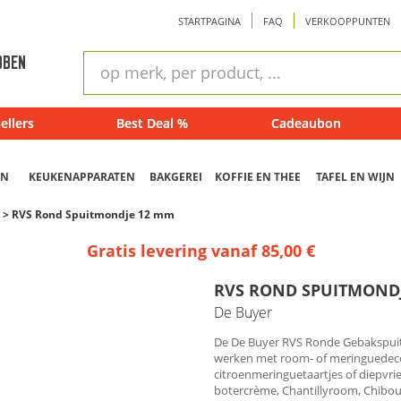
STARTPAGINA
FAQ
VERKOOPPUNTEN
ram
Snel
BBEN
zoeken
ellers
Best Deal %
Cadeaubon
EN
KEUKENAPPARATEN
BAKGEREI
KOFFIE EN THEE
TAFEL EN WIJN
>
RVS Rond Spuitmondje 12 mm
Gratis levering vanaf 85,00 €
RVS ROND SPUITMOND
De Buyer
De De Buyer RVS Ronde Gebakspui
werken met room- of meringuedecor
citroenmeringuetaartjes of diepvr
botercrème, Chantillyroom, Chibou