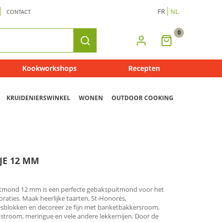
FR
NL
CONTACT
0
Mijn
Zoeken
Winkelmandje
Kookworkshops
Recepten
KRUIDENIERSWINKEL
WONEN
OUTDOOR COOKING
JE 12 MM
tmond 12 mm is een perfecte gebakspuitmond voor het
aties. Maak heerlijke taarten, St-Honorés,
iesblokken en decoreer ze fijn met banketbakkersroom,
stroom, meringue en vele andere lekkernijen. Door de