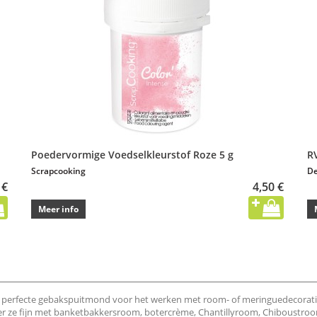
Poedervormige Voedselkleurstof Roze 5 g
R
Scrapcooking
De
 €
4,50 €
Meer info
erfecte gebakspuitmond voor het werken met room- of meringuedecoraties.
er ze fijn met banketbakkersroom, botercrème, Chantillyroom, Chiboustroom