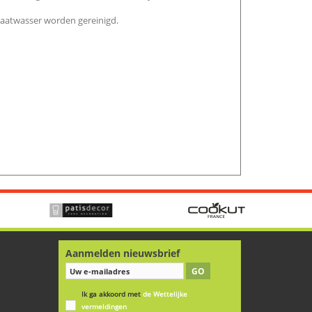
vaatwasser worden gereinigd.
Aanmelden nieuwsbrief
GO
Ik ga akkoord met
de Wettelijke
vermeldingen