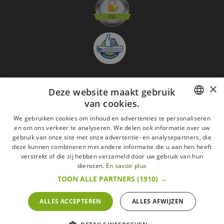
×
Deze website maakt gebruik
Aanmelden nieuwsbrief
van cookies.
GO
FRENCH
We gebruiken cookies om inhoud en advertenties te personaliseren
Ik ga akkoord met
de Wettelijke vermeldingen
en om ons verkeer te analyseren. We delen ook informatie over uw
DUTCH
gebruik van onze site met onze advertentie- en analysepartners, die
deze kunnen combineren met andere informatie die u aan hen heeft
Alle merken
Algemene verkoopsvoorwaarden
ENGLISH
verstrekt of die zij hebben verzameld door uw gebruik van hun
Wettelijke vermeldingen
withdrawal rights
diensten.
En savoir plus
Veelgestelde vragen
Aanwerving
TOON ALLE PARTNERS
(1910) →
Alle rechten voorbehouden ©2015 Les Secrets du Chef/Alle prijzen op deze website
zijn met alle belastingen inbegrepen.
ALLES ACCEPTEREN
ALLES AFWIJZEN
De Belgische wetgeving van 6 april 2010 geeft de consument het recht om binnen 14
werkdagen op een aankoop terug te komen.
retractation
litige
More infos