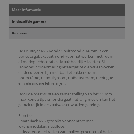
Meer informatie
In dezelfde gamma
Reviews
De De Buyer RVS Ronde Spuitmondje 14 mm is een
perfecte gebakspuitmond voor het werken met room-
of meringuedecoraties. Maak heerlijke taarten, St-
Honorés, citroenmeringuetaartjes of diepvriesblokken
en decoreer ze fijn met banketbakkersroom,
botercrème, Chantillyroom, Chiboustroom, meringue
en vele andere lekkernijen.
Door de roestvrijstalen samenstelling van het 14 mm
Inox Ronde Spuitmondje gaat het lang mee en kan het
gemakkelijk in de vaatwasser worden gereinigd.
Functies
- Materiaal: RVS geschikt voor contact met
levensmiddelen, naadloos
- Ideaal voor het vullen van mallen, groenten of holle