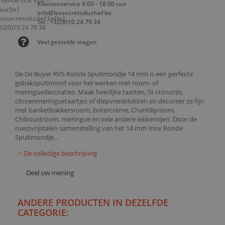
Klantenservice 9.00 - 18.00 uur
info@lessecretsduchef.be
Tel : +32(0)10 24 79 34
Veel gestelde vragen
De De Buyer RVS Ronde Spuitmondje 14 mm is een perfecte
gebakspuitmond voor het werken met room- of
meringuedecoraties. Maak heerlijke taarten, St-Honorés,
citroenmeringuetaartjes of diepvriesblokken en decoreer ze fijn
met banketbakkersroom, botercrème, Chantillyroom,
Chiboustroom, meringue en vele andere lekkernijen. Door de
roestvrijstalen samenstelling van het 14 mm Inox Ronde
Spuitmondje...
> Zie volledige beschrijving
Deel uw mening
ANDERE PRODUCTEN IN DEZELFDE
CATEGORIE: