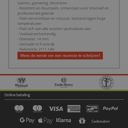
taarten, garnering, decoreren
- Resistent en duurzaam, ontworpen voor intensief en
professioneel gebruik
- Niet-vervormbaar en robuust, bestand tegen hoge
temperaturen
- Past zich aan alle soorten spuitzakken aan
- Vaatwasserbestendig
- Diameter: 14 mm
- Gemaakt in Frankrijk
- Referentie: 2111.14N
Wees de eerste om een recensie te schrijven!
Online betaling
Cadeaubon