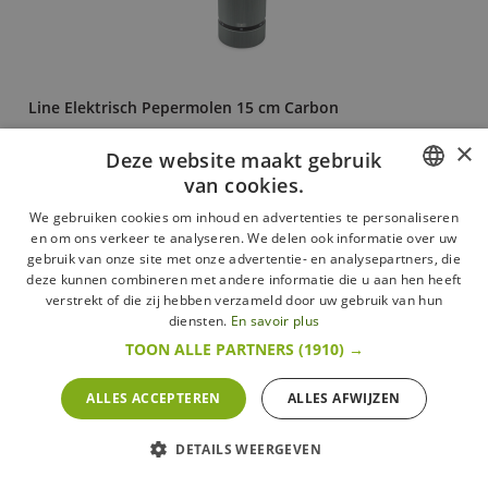
Line Elektrisch Pepermolen 15 cm Carbon
Peugeot
×
Deze website maakt gebruik
89,90 €
van cookies.
Meer
FRENCH
In voorraad
We gebruiken cookies om inhoud en advertenties te personaliseren
en om ons verkeer te analyseren. We delen ook informatie over uw
DUTCH
gebruik van onze site met onze advertentie- en analysepartners, die
deze kunnen combineren met andere informatie die u aan hen heeft
ENGLISH
verstrekt of die zij hebben verzameld door uw gebruik van hun
diensten.
En savoir plus
TOON ALLE PARTNERS
(1910) →
ALLES ACCEPTEREN
ALLES AFWIJZEN
DETAILS WEERGEVEN