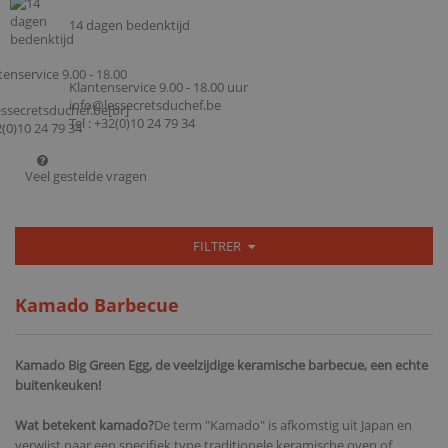
14 dagen bedenktijd
Klantenservice 9.00 - 18.00 uur
info@lessecretsduchef.be
Tel : +32(0)10 24 79 34
Veel gestelde vragen
FILTRER
Kamado Barbecue
Kamado Big Green Egg, de veelzijdige keramische barbecue, een echte
buitenkeuken!
Wat betekent kamado?
De term "Kamado" is afkomstig uit Japan en
verwijst naar een specifiek type traditionele keramische oven of