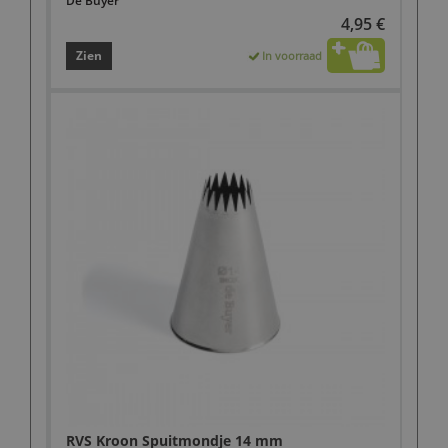
De Buyer
4,95 €
Zien
In voorraad
RVS Kroon Spuitmondje 14 mm