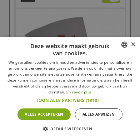
×
Deze website maakt gebruik
van cookies.
FRENCH
We gebruiken cookies om inhoud en advertenties te personaliseren
en om ons verkeer te analyseren. We delen ook informatie over uw
DUTCH
gebruik van onze site met onze advertentie- en analysepartners, die
deze kunnen combineren met andere informatie die u aan hen heeft
ENGLISH
verstrekt of die zij hebben verzameld door uw gebruik van hun
diensten.
En savoir plus
TOON ALLE PARTNERS
(1910) →
ALLES ACCEPTEREN
ALLES AFWIJZEN
Herbruikbare Spuitzak 40 cm
De Buyer
DETAILS WEERGEVEN
13,95 €