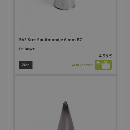
RVS Ster Spuitmondje 6 mm B7
De Buyer
4,95 €
Zien
In voorraad