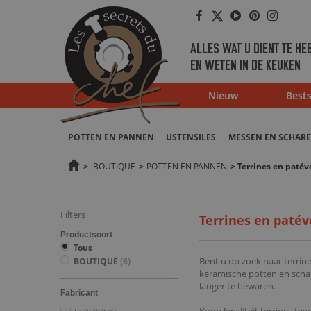
Facebook
Twitter
Youtube
Pinterest
Instag
ALLES WAT U DIENT TE HE
EN WETEN IN DE KEUKEN
Nieuw
Bests
POTTEN EN PANNEN
USTENSILES
MESSEN EN SCHAR
>
BOUTIQUE
>
POTTEN EN PANNEN
>
Terrines en paté
Filters
Terrines en paté
Productsoort
Tous
Bent u op zoek naar terrine
BOUTIQUE
(6)
keramische potten en schal
langer te bewaren.
Fabricant