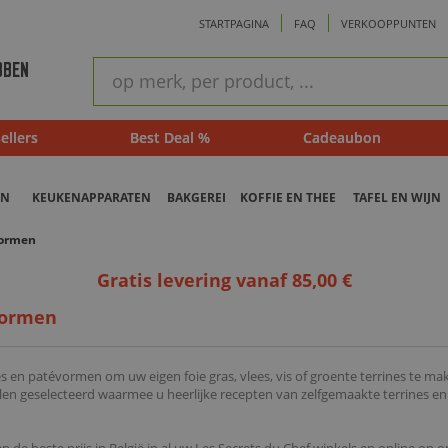
STARTPAGINA
FAQ
VERKOOPPUNTEN
ram
Snel
BBEN
zoeken
ellers
Best Deal %
Cadeaubon
EN
KEUKENAPPARATEN
BAKGEREI
KOFFIE EN THEE
TAFEL EN WIJN
vormen
Gratis levering vanaf 85,00 €
vormen
s en patévormen om uw eigen foie gras, vlees, vis of groente terrines te ma
en geselecteerd waarmee u heerlijke recepten van zelfgemaakte terrines en 