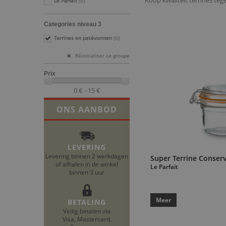
Koop kwaliteit terrines teg
Le Parfait
(6)
Categories niveau 3
Terrines en patévormen
(6)
Réinitialiser ce groupe
Prix
0 € - 15 €
ONS AANBOD
LEVERING
Levering binnen 2 werkdagen
Super Terrine Conser
of afhalen in de winkel
Le Parfait
binnen 3 uur
Meer
BETALING
Veilig betalen via
Visa, Mastercard,