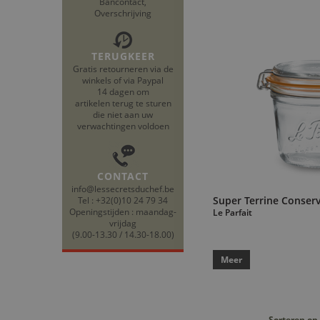
Bancontact,
Overschrijving
TERUGKEER
Gratis retourneren via de
winkels of via Paypal
14 dagen om
artikelen terug te sturen
die niet aan uw
verwachtingen voldoen
CONTACT
info@lessecretsduchef.be
Super Terrine Conser
Tel : +32(0)10 24 79 34
Openingstijden : maandag-
Le Parfait
vrijdag
(9.00-13.30 / 14.30-18.00)
Meer
Sorteren op