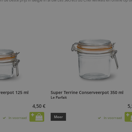
en de beste prijs in België in al uw Les Secrets du Chef winkels en online op 
veerpot 125 ml
Super Terrine Conserveerpot 350 ml
Le Parfait
4,50 €
5,
Meer
In voorraad
In voorraad