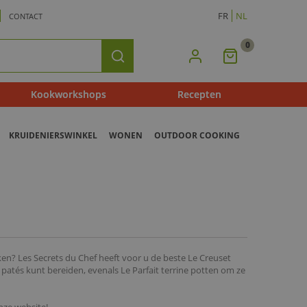
FR
NL
CONTACT
0
Mijn
Zoeken
Winkelmandje
Kookworkshops
Recepten
KRUIDENIERSWINKEL
WONEN
OUTDOOR COOKING
ken? Les Secrets du Chef heeft voor u de beste Le Creuset
patés kunt bereiden, evenals Le Parfait terrine potten om ze