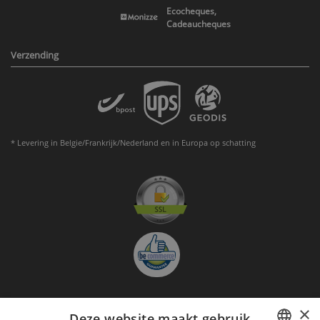
Ecocheques,
Cadeaucheques
Verzending
* Levering in Belgie/Frankrijk/Nederland en in Europa op schatting
×
Deze website maakt gebruik