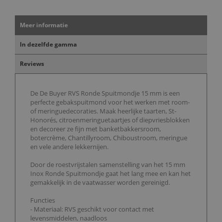
Meer informatie
In dezelfde gamma
Reviews
De De Buyer RVS Ronde Spuitmondje 15 mm is een
perfecte gebakspuitmond voor het werken met room-
of meringuedecoraties. Maak heerlijke taarten, St-
Honorés, citroenmeringuetaartjes of diepvriesblokken
en decoreer ze fijn met banketbakkersroom,
botercrème, Chantillyroom, Chiboustroom, meringue
en vele andere lekkernijen.
Door de roestvrijstalen samenstelling van het 15 mm
Inox Ronde Spuitmondje gaat het lang mee en kan het
gemakkelijk in de vaatwasser worden gereinigd.
Functies
- Materiaal: RVS geschikt voor contact met
levensmiddelen, naadloos