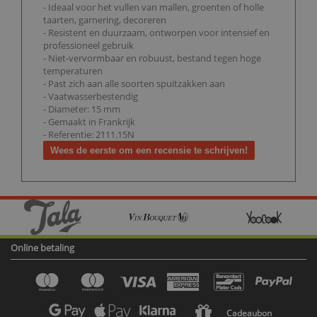
- Ideaal voor het vullen van mallen, groenten of holle
taarten, garnering, decoreren
- Resistent en duurzaam, ontworpen voor intensief en
professioneel gebruik
- Niet-vervormbaar en robuust, bestand tegen hoge
temperaturen
- Past zich aan alle soorten spuitzakken aan
- Vaatwasserbestendig
- Diameter: 15 mm
- Gemaakt in Frankrijk
- Referentie: 2111.15N
Wees de eerste om een recensie te schrijven!
Online betaling
Cadeaubon