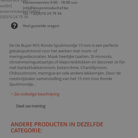
Klantenservice 9.00 - 18.00 uur
info@lessecretsduchef.be
Tel : +32(0)10 24 79 34
Veel gestelde vragen
De De Buyer RVS Ronde Spuitmondje 15 mm is een perfecte
gebakspuitmond voor het werken met room- of
meringuedecoraties. Maak heerlijke taarten, St-Honorés,
citroenmeringuetaartjes of diepvriesblokken en decoreer ze fijn
met banketbakkersroom, botercrème, Chantillyroom,
Chiboustroom, meringue en vele andere lekkernijen. Door de
roestvrijstalen samenstelling van het 15 mm Inox Ronde
Spuitmondje...
> Zie volledige beschrijving
Deel uw mening
ANDERE PRODUCTEN IN DEZELFDE
CATEGORIE: