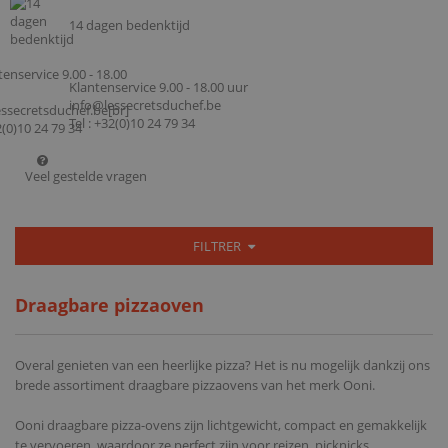
14 dagen bedenktijd
Klantenservice 9.00 - 18.00 uur
info@lessecretsduchef.be
Tel : +32(0)10 24 79 34
Veel gestelde vragen
FILTRER
Draagbare pizzaoven
Overal genieten van een heerlijke pizza? Het is nu mogelijk dankzij ons
brede assortiment draagbare pizzaovens van het merk Ooni.
Ooni draagbare pizza-ovens zijn lichtgewicht, compact en gemakkelijk
te vervoeren, waardoor ze perfect zijn voor reizen, picknicks,