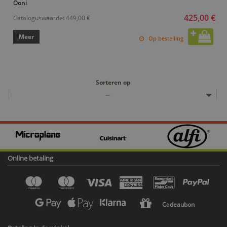
Ooni
425,00 €
Cataloguswaarde:
449,00 €
Meer
Op bestelling
Sorteren op
--
Online betaling
Cadeaubon