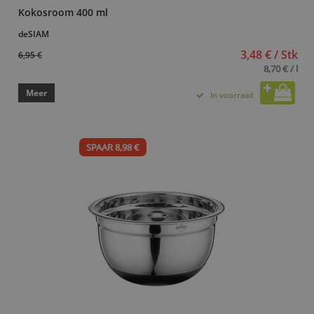
Kokosroom 400 ml
deSIAM
3,48 € / Stk
6,95 €
8,70 € / l
Meer
In voorraad
SPAAR 8,98 €