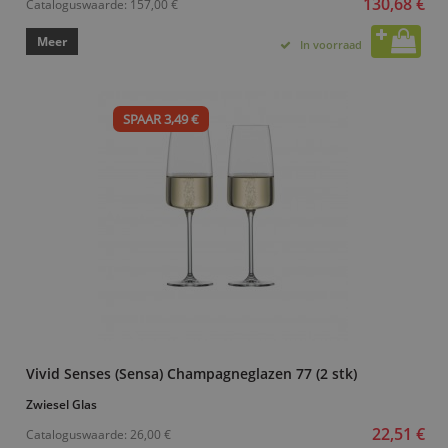
130,68 €
Cataloguswaarde:
157,00 €
Meer
In voorraad
SPAAR 3,49 €
Vivid Senses (Sensa) Champagneglazen 77 (2 stk)
Zwiesel Glas
22,51 €
Cataloguswaarde:
26,00 €