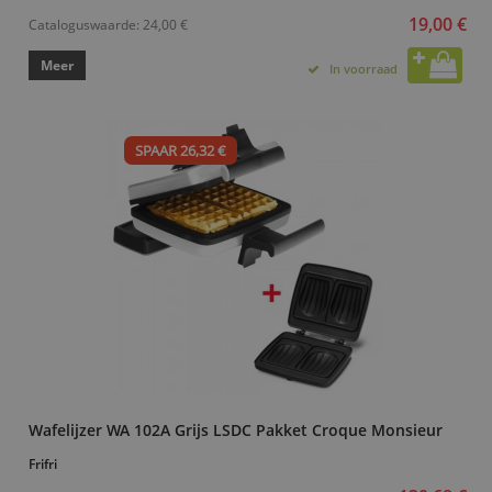
19,00 €
Cataloguswaarde:
24,00 €
Meer
In voorraad
SPAAR 26,32 €
Wafelijzer WA 102A Grijs LSDC Pakket Croque Monsieur
Frifri