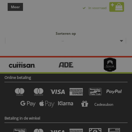
Meer
In voorraad
Sorteren op
--
Online betaling
Cadeaubon
Betaling in de winkel