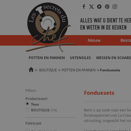
Facebook
Twitter
Youtube
Pinterest
Instag
ALLES WAT U DIENT TE HE
EN WETEN IN DE KEUKEN
Nieuw
Bests
POTTEN EN PANNEN
USTENSILES
MESSEN EN SCHAR
>
BOUTIQUE
>
POTTEN EN PANNEN
>
Fonduesets
Filters
Fonduesets
Productsoort
Tous
Bent u op zoek naar een fo
BOUTIQUE
(14)
fonduepannen van Le Creus
uitrusting, ongeacht het s
Fabricant