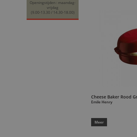
Openingstijden : maandag-
vrijdag
(9.00-13.30 / 14.30-18.00)
Cheese Baker Rood G
Emile Henry
Meer