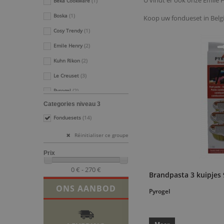
U vindt er ook onze Emile
Beka Cookware
(1)
Boska
(1)
Koop uw fondueset in België
Cosy Trendy
(1)
Emile Henry
(2)
Kuhn Rikon
(2)
Le Creuset
(3)
Pyrogel
(2)
Categories niveau 3
Riviera - Bar
(1)
Fonduesets
(14)
Staub
(1)
Réinitialiser ce groupe
Prix
0 € - 270 €
Brandpasta 3 kuipjes 
ONS AANBOD
Pyrogel