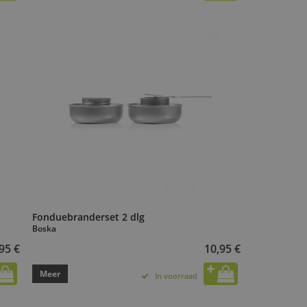
Fonduebranderset 2 dlg
Boska
95 €
10,95 €
Meer
In voorraad