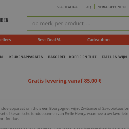
STARTPAGINA
FAQ
VERKOOPPUNTEN
ram
Snel
BBEN
zoeken
ellers
Best Deal %
Cadeaubon
EN
KEUKENAPPARATEN
BAKGEREI
KOFFIE EN THEE
TAFEL EN WIJN
Gratis levering vanaf 85,00 €
ndue-apparaat om thuis een Bourgogne-, wijn-, Zwitserse of Savooiekaasfo
et of keramische fonduepannen van Emile Henry, waarmee u uw favoriete re
oort fondue.