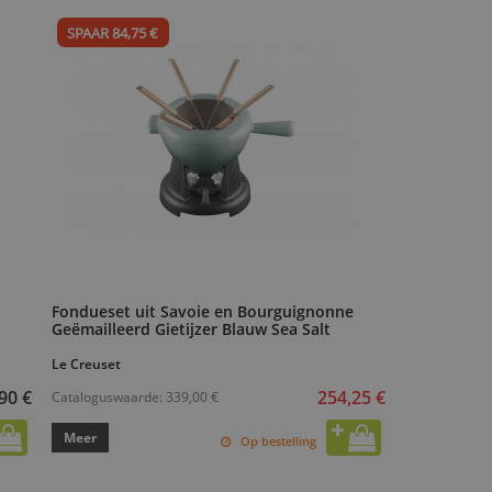
SPAAR 84,75 €
Fondueset uit Savoie en Bourguignonne
Geëmailleerd Gietijzer Blauw Sea Salt
Le Creuset
254,25 €
90 €
Cataloguswaarde:
339,00 €
Meer
Op bestelling