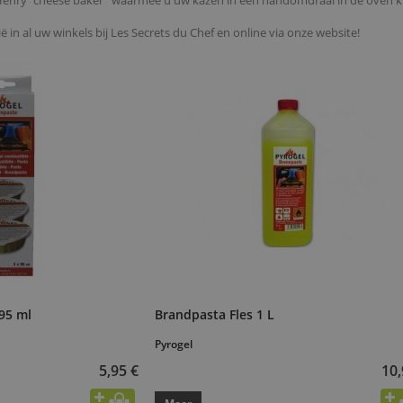
 Henry "cheese baker" waarmee u uw kazen in een handomdraai in de oven k
 in al uw winkels bij Les Secrets du Chef en online via onze website!
95 ml
Brandpasta Fles 1 L
Pyrogel
5,95 €
10,