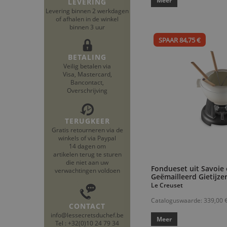
Meer
LEVERING
Levering binnen 2 werkdagen
of afhalen in de winkel
binnen 3 uur
SPAAR 84,75 €
BETALING
Veilig betalen via
Visa, Mastercard,
Bancontact,
Overschrijving
TERUGKEER
Gratis retourneren via de
winkels of via Paypal
14 dagen om
artikelen terug te sturen
die niet aan uw
Fondueset uit Savoie
verwachtingen voldoen
Geëmailleerd Gietijze
Le Creuset
Cataloguswaarde:
339,00 
CONTACT
info@lessecretsduchef.be
Meer
Tel : +32(0)10 24 79 34