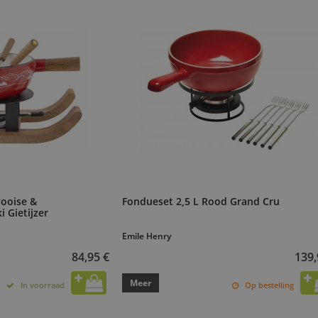
ooise &
Fondueset 2,5 L Rood Grand Cru
i Gietijzer
Emile Henry
84,95 €
139,
Meer
In voorraad
Op bestelling