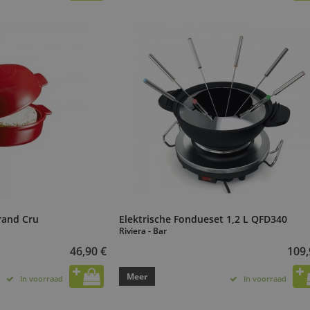
rand Cru
Elektrische Fondueset 1,2 L QFD340
Riviera - Bar
46,90 €
109,
Meer
In voorraad
In voorraad