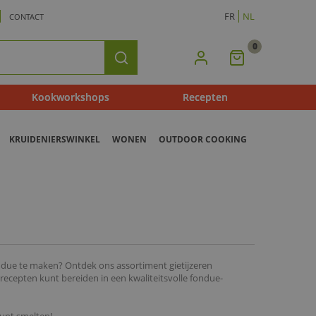
FR
NL
CONTACT
0
Mijn
Zoeken
Winkelmandje
Kookworkshops
Recepten
KRUIDENIERSWINKEL
WONEN
OUTDOOR COOKING
ndue te maken? Ontdek ons assortiment gietijzeren
cepten kunt bereiden in een kwaliteitsvolle fondue-