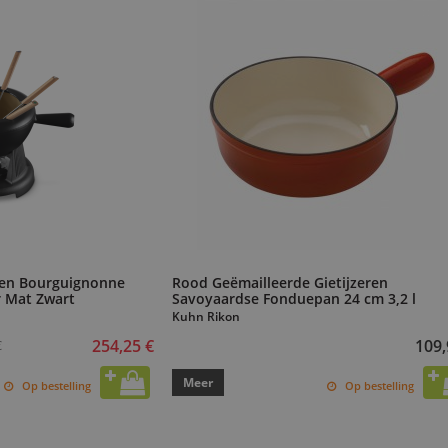
 en Bourguignonne
Rood Geëmailleerde Gietijzeren
r Mat Zwart
Savoyaardse Fonduepan 24 cm 3,2 l
Kuhn Rikon
254,25 €
109,
€
Meer
Op bestelling
Op bestelling