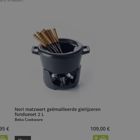
unt smelten!
Nori matzwart geëmailleerde gietijzeren
fondueset 2 L
Beka Cookware
95 €
109,00 €