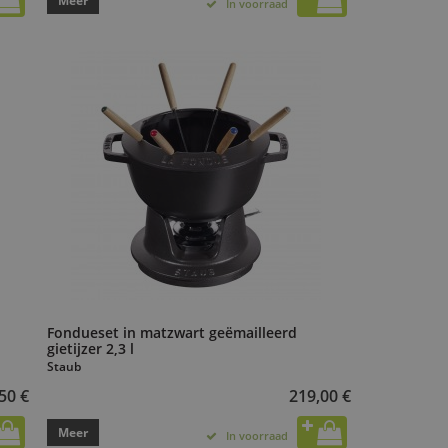
Meer
In voorraad
Fondueset in matzwart geëmailleerd
gietijzer 2,3 l
Staub
50 €
219,00 €
Meer
In voorraad