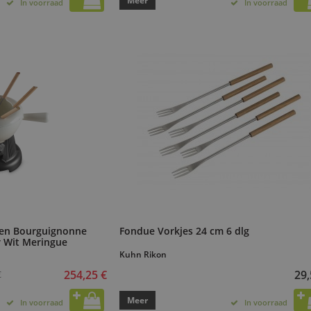
Meer
In voorraad
In voorraad
 en Bourguignonne
Fondue Vorkjes 24 cm 6 dlg
r Wit Meringue
Kuhn Rikon
254,25 €
29,
€
Meer
In voorraad
In voorraad