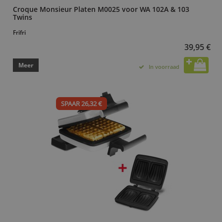
Croque Monsieur Platen M0025 voor WA 102A & 103
Twins
Frifri
39,95 €
Meer
In voorraad
SPAAR 26,32 €