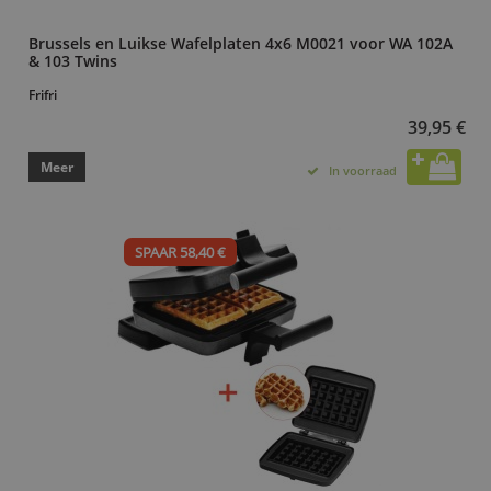
Brussels en Luikse Wafelplaten 4x6 M0021 voor WA 102A
& 103 Twins
Frifri
39,95 €
Meer
In voorraad
SPAAR 58,40 €