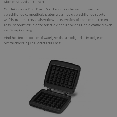
KitchenAid Artisan toaster.
Ontdek ook de Duo 'Dwich XXL broodrooster van Frifri en zijn
verschillende compatibele platen waarmee u verschillende soorten
wafels kunt maken, zoals wafels, Luikse wafels of pannenkoeken en
zelfs ijshoorntjes! In onze selectie vindt u ook de Bubble Waffle Maker
van ScrapCooking.
Vind het broodrooster of wafelijzer dat u nodig hebt, in België en
overal elders, bij Les Secrets du Chef!