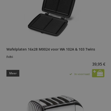
Wafelplaten 16x28 M0024 voor WA 102A & 103 Twins
Frifri
39,95 €
Meer
In voorraad