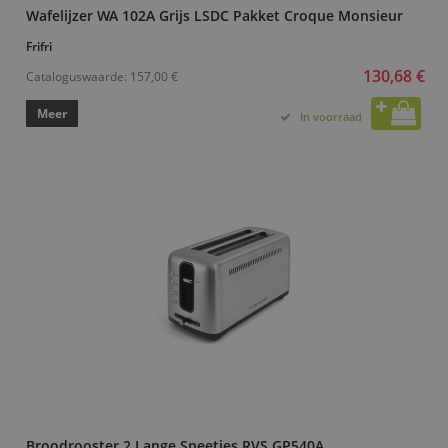
Wafelijzer WA 102A Grijs LSDC Pakket Croque Monsieur
Frifri
130,68 €
Cataloguswaarde:
157,00 €
Meer
In voorraad
Broodrooster 2 Lange Sneetjes RVS GP540A