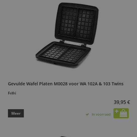
Gevulde Wafel Platen M0028 voor WA 102A & 103 Twins
Frifri
39,95 €
Meer
In voorraad