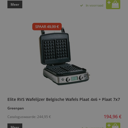
Meer
In voorraad
SPAAR 49,99 €
Elite RVS Wafelijzer Belgische Wafels Plaat 4x6 + Plaat 7x7
Greenpan
194,96 €
Cataloguswaarde:
244,95 €
Meer