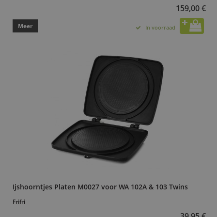
159,00 €
Meer
In voorraad
Ijshoorntjes Platen M0027 voor WA 102A & 103 Twins
Frifri
39,95 €