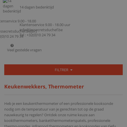
14 dagen bedenktijd
Klantenservice 9.00 - 18.00 uur
info@lessecretsduchef.be
Tel : +32(0)10 24 79 34
Veel gestelde vragen
FILTRER
Keukenwekkers, Thermometer
Heb je een keukenthermometer of een professionele kooksonde
nodig om de temperatuur van je gerechten tot op de graad
nauwkeurig te regelen? Ontdek onze ruime keuze aan
kookthermometers, banketthermometerspatels, professionele
thermo-sondes, infrarood thermometers en kooksondes van Gefu,