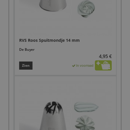
RVS Roos Spuitmondje 14 mm
De Buyer
4,95 €
Zien
In voorraad