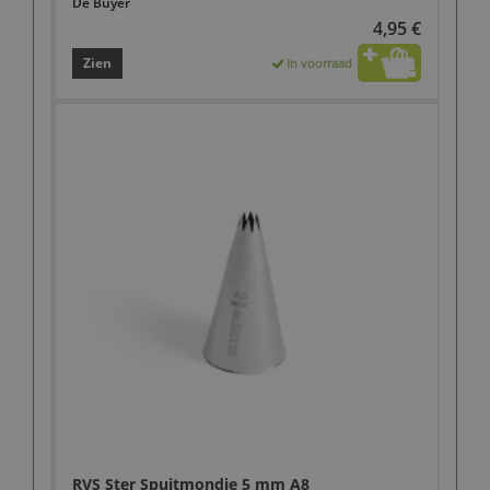
De Buyer
4,95 €
Zien
In voorraad
RVS Ster Spuitmondje 5 mm A8