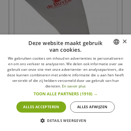
×
Deze website maakt gebruik
van cookies.
FRENCH
We gebruiken cookies om inhoud en advertenties te personaliseren
en om ons verkeer te analyseren. We delen ook informatie over uw
DUTCH
gebruik van onze site met onze advertentie- en analysepartners, die
deze kunnen combineren met andere informatie die u aan hen heeft
Herbruikbare Spuitzak 40 cm
ENGLISH
verstrekt of die zij hebben verzameld door uw gebruik van hun
De Buyer
diensten.
En savoir plus
13,95 €
TOON ALLE PARTNERS
(1910) →
Zien
In voorraad
ALLES ACCEPTEREN
ALLES AFWIJZEN
DETAILS WEERGEVEN