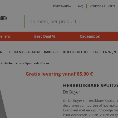
STARTPAGINA
FAQ
VERKOOPPUNTEN
ram
Snel
BBEN
zoeken
ellers
Best Deal %
Cadeaubon
EN
KEUKENAPPARATEN
BAKGEREI
KOFFIE EN THEE
TAFEL EN WIJN
>
Herbruikbare Spuitzak 35 cm
Gratis levering vanaf 85,00 €
HERBRUIKBARE SPUITZ
De Buyer
De De Buyer Herbruikbare Spuitzak 
decoreren van taarten of het maken
Compleet met een spuitmondje, wa
kunt decoreren, vullen, vullen en 