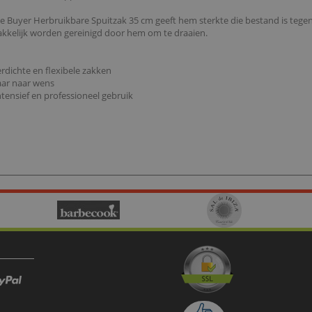
uyer Herbruikbare Spuitzak 35 cm geeft hem sterkte die bestand is tegen s
kkelijk worden gereinigd door hem om te draaien.
rdichte en flexibele zakken
baar naar wens
tensief en professioneel gebruik