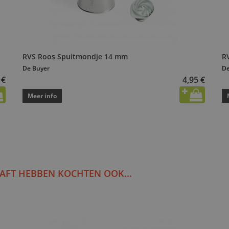
RVS Roos Spuitmondje 14 mm
R
De Buyer
De
 €
4,95 €
Meer info
AFT HEBBEN KOCHTEN OOK...