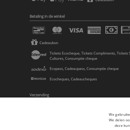
Betaling in de winkel
Cadeaubon
Tickets Ecocheque, Tickets Compliments, Tickets 
Cultures, Consumptie cheque
Ecopass, Cadeaupass, Consumptie cheque
Ecocheques, Cadeaucheques
Verzending
We gebruike
We delen ook
deze kun