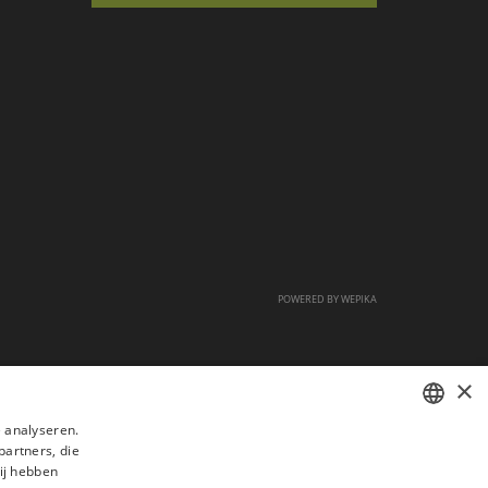
POWERED BY
WEPIKA
×
 analyseren.
partners, die
FRENCH
ij hebben
DUTCH