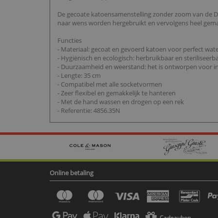
De gecoate katoensamenstelling zonder zoom van de De B
naar wens worden hergebruikt en vervolgens heel gema
Functies
- Materiaal: gecoat en gevoerd katoen voor perfect wate
- Hygiënisch en ecologisch: herbruikbaar en steriliseer
- Duurzaamheid en weerstand: het is ontworpen voor in
- Lengte: 35 cm
- Compatibel met alle socketvormen
- Zeer flexibel en gemakkelijk te hanteren
- Met de hand wassen en drogen op een rek
- Referentie: 4856.35N
Online betaling
Cadeaubon