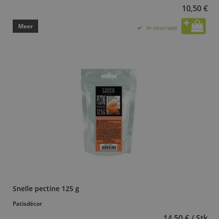
10,50 €
Meer
In voorraad
Snelle pectine 125 g
Patisdécor
14,50 € / Stk