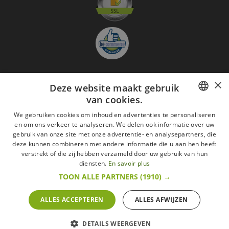
×
Deze website maakt gebruik
Aanmelden nieuwsbrief
van cookies.
GO
FRENCH
We gebruiken cookies om inhoud en advertenties te personaliseren
Ik ga akkoord met
de Wettelijke vermeldingen
en om ons verkeer te analyseren. We delen ook informatie over uw
DUTCH
gebruik van onze site met onze advertentie- en analysepartners, die
deze kunnen combineren met andere informatie die u aan hen heeft
Alle merken
Algemene verkoopsvoorwaarden
ENGLISH
verstrekt of die zij hebben verzameld door uw gebruik van hun
Wettelijke vermeldingen
withdrawal rights
diensten.
En savoir plus
Veelgestelde vragen
Aanwerving
TOON ALLE PARTNERS
(1910) →
Alle rechten voorbehouden ©2015 Les Secrets du Chef/Alle prijzen op deze website
zijn met alle belastingen inbegrepen.
ALLES ACCEPTEREN
ALLES AFWIJZEN
De Belgische wetgeving van 6 april 2010 geeft de consument het recht om binnen 14
werkdagen op een aankoop terug te komen.
retractation
litige
More infos
DETAILS WEERGEVEN