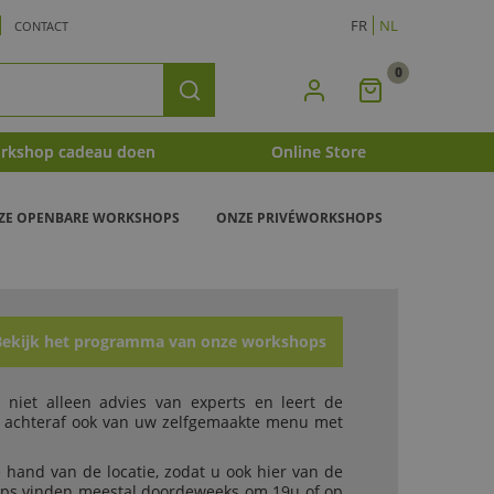
FR
NL
CONTACT
0
Mijn
Zoeken
Winkelmandje
rkshop cadeau doen
Online Store
ZE OPENBARE WORKSHOPS
ONZE PRIVÉWORKSHOPS
Bekijk het programma van onze workshops
 niet alleen advies van experts en leert de
d achteraf ook van uw zelfgemaakte menu met
e hand van de locatie, zodat u ook hier van de
hops vinden meestal doordeweeks om 19u of op