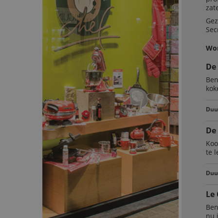
zat
Gez
Sec
Wor
De
Ben
kok
Duur
De 
Koo
te 
Duur
Le
Ben
nu i