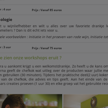
 : 4 uur
Prijs : Vanaf 85 euros
ologie
t u wijnliefhebber en wilt u alles over uw favoriete drankje
meliers ? Dan is dit echt iets voor u.
ele voorbeelden : Initiatie in het proeven van rode wijn, Initiatie to
 : 3 uur
Prijs : Vanaf 75 euros
e zien onze workshops eruit ?
ra u aankomt krijgt u een welkomstdrankje. Zo heeft u de kans 
rna geeft de chefkok wat uitleg over de producten waar jullie m
n gebruiken (30 minuten). Tijdens het praktische deel(2 uur) koke
 van de chefkok, die advies en tips geeft. Aan het einde van
aars creaties proeven (1 uur 30) en elke groep vat het gebruikte re