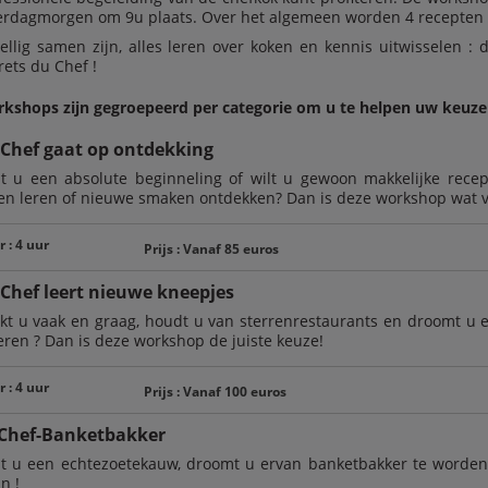
erdagmorgen om 9u plaats. Over het algemeen worden 4 recepten
ellig samen zijn, alles leren over koken en kennis uitwisselen : d
rets du Chef !
kshops zijn gegroepeerd per categorie om u te helpen uw keuze
 Chef gaat op ontdekking
t u een absolute beginneling of wilt u gewoon makkelijke recep
en leren of nieuwe smaken ontdekken? Dan is deze workshop wat v
 : 4 uur
Prijs : Vanaf 85 euros
Chef leert nieuwe kneepjes
kt u vaak en graag, houdt u van sterrenrestaurants en droomt u 
leren ? Dan is deze workshop de juiste keuze!
 : 4 uur
Prijs : Vanaf 100 euros
 Chef-Banketbakker
t u een echtezoetekauw, droomt u ervan banketbakker te worden e
n !