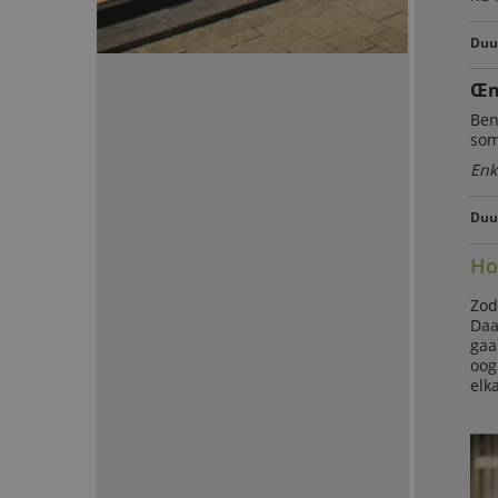
Duur
Œn
Ben
som
Enk
Duur
Ho
Zod
Daa
gaa
oog
elk