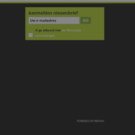
Aanmelden nieuwsbrief
GO
Ik ga akkoord met
de Wettelijke
vermeldingen
POWERED BY
WEPIKA