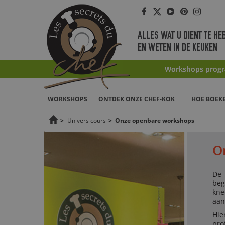
Facebook
Twitter
Youtube
Pinterest
Instag
ALLES WAT U DIENT TE HE
EN WETEN IN DE KEUKEN
Workshops prog
WORKSHOPS
ONTDEK ONZE CHEF-KOK
HOE BOEK
>
Univers cours
>
Onze openbare workshops
O
De
beg
kne
aan
Hie
pro