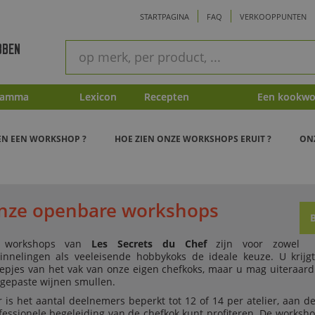
STARTPAGINA
FAQ
VERKOOPPUNTEN
ram
Snel
BBEN
zoeken
ramma
Lexicon
Recepten
Een kookwo
EN EEN WORKSHOP ?
HOE ZIEN ONZE WORKSHOPS ERUIT ?
ON
nze openbare workshops
 workshops van
Les Secrets du Chef
zijn voor zowel
innelingen als veeleisende hobbykoks de ideale keuze. U krijgt
epjes van het vak van onze eigen chefkoks, maar u mag uiteraar
gepaste wijnen smullen.
r is het aantal deelnemers beperkt tot 12 of 14 per atelier, aan d
fessionele begeleiding van de chefkok kunt profiteren. De works