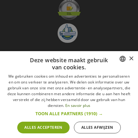
×
Deze website maakt gebruik
Aanmelden nieuwsbrief
van cookies.
GO
FRENCH
We gebruiken cookies om inhoud en advertenties te personaliseren
Ik ga akkoord met
de Wettelijke vermeldingen
en om ons verkeer te analyseren. We delen ook informatie over uw
DUTCH
gebruik van onze site met onze advertentie- en analysepartners, die
deze kunnen combineren met andere informatie die u aan hen heeft
Alle merken
Algemene verkoopsvoorwaarden
ENGLISH
verstrekt of die zij hebben verzameld door uw gebruik van hun
Wettelijke vermeldingen
withdrawal rights
diensten.
En savoir plus
Veelgestelde vragen
Aanwerving
TOON ALLE PARTNERS
(1910) →
Alle rechten voorbehouden ©2015 Les Secrets du Chef/Alle prijzen op deze website
zijn met alle belastingen inbegrepen.
ALLES ACCEPTEREN
ALLES AFWIJZEN
De Belgische wetgeving van 6 april 2010 geeft de consument het recht om binnen 14
werkdagen op een aankoop terug te komen.
retractation