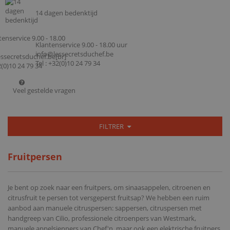
14 dagen bedenktijd
Klantenservice 9.00 - 18.00 uur
info@lessecretsduchef.be
Tel : +32(0)10 24 79 34
Veel gestelde vragen
FILTRER
Fruitpersen
Je bent op zoek naar een fruitpers, om sinaasappelen, citroenen en
citrusfruit te persen tot versgeperst fruitsap? We hebben een ruim
aanbod aan manuele citruspersen: sappersen, citruspersen met
handgreep van Cilio, professionele citroenpers van Westmark,
manuele appelsienpers van Chef'n, maar ook een elektrische fruitpers.