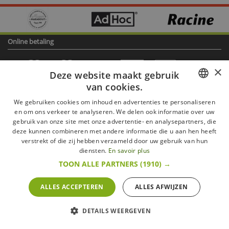
Online betaling
×
Deze website maakt gebruik
van cookies.
Cadeaubon
FRENCH
We gebruiken cookies om inhoud en advertenties te personaliseren
Betaling in de winkel
en om ons verkeer te analyseren. We delen ook informatie over uw
DUTCH
gebruik van onze site met onze advertentie- en analysepartners, die
deze kunnen combineren met andere informatie die u aan hen heeft
ENGLISH
verstrekt of die zij hebben verzameld door uw gebruik van hun
diensten.
En savoir plus
Cadeaubon
TOON ALLE PARTNERS
(1910) →
Tickets
ALLES ACCEPTEREN
ALLES AFWIJZEN
Ecocheque,
Tickets
Compliments,
DETAILS WEERGEVEN
Tickets
Sports &