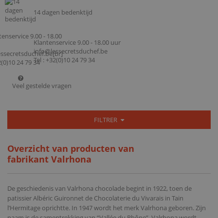
14 dagen bedenktijd
Klantenservice 9.00 - 18.00 uur
info@lessecretsduchef.be
Tel : +32(0)10 24 79 34
Veel gestelde vragen
FILTRER
Overzicht van producten van
fabrikant Valrhona
De geschiedenis van Valrhona chocolade begint in 1922, toen de
patissier Albéric Guironnet de
Chocolaterie du Vivarais
in Tain
l’Hermitage oprichtte. In 1947 wordt het merk Valrhona geboren. Zijn
naam is de samentrekking van “Vallée du Rhône”. Valrhona wordt