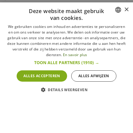
×
Deze website maakt gebruik
van cookies.
FRENCH
We gebruiken cookies om inhoud en advertenties te personaliseren
en om ons verkeer te analyseren. We delen ook informatie over uw
Online betaling
DUTCH
gebruik van onze site met onze advertentie- en analysepartners, die
deze kunnen combineren met andere informatie die u aan hen heeft
ENGLISH
verstrekt of die zij hebben verzameld door uw gebruik van hun
diensten.
En savoir plus
TOON ALLE PARTNERS
(1910) →
Cadeaubon
Betaling in de winkel
ALLES ACCEPTEREN
ALLES AFWIJZEN
DETAILS WEERGEVEN
Cadeaubon
Tickets
Ecocheque,
Tickets
Compliments,