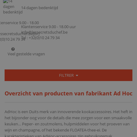
14 dagen bedenktijd
Klantenservice 9.00 - 18.00 uur
info@lessecretsduchef.be
Tel : +32(0)10 24 79 34
Veel gestelde vragen
FILTRER
Overzicht van producten van fabrikant Ad Hoc
AdHoc is een Duits merk van innoverende kookaccessoires. Het heft in
het bijzonder oog voor de details die mee zorgen voor een smaakvolle
keuken… Peper- en zoutmolens, hulpmiddelen voor het proeven van
wijn en champagne, of het bekende FLOATEA-thee-ei. De
karakteristieken van AdHoc-accessoires zijn gebruiksgemak,