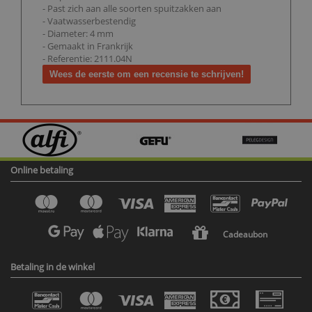
- Past zich aan alle soorten spuitzakken aan
- Vaatwasserbestendig
- Diameter: 4 mm
- Gemaakt in Frankrijk
- Referentie: 2111.04N
Wees de eerste om een recensie te schrijven!
Online betaling
Cadeaubon
Betaling in de winkel