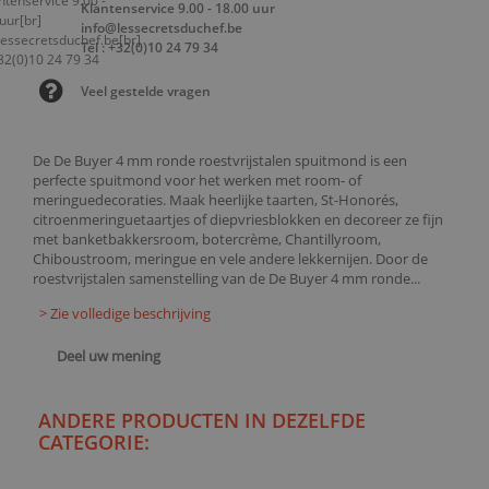
Klantenservice 9.00 - 18.00 uur
info@lessecretsduchef.be
Tel : +32(0)10 24 79 34
Veel gestelde vragen
De De Buyer 4 mm ronde roestvrijstalen spuitmond is een
perfecte spuitmond voor het werken met room- of
meringuedecoraties. Maak heerlijke taarten, St-Honorés,
citroenmeringuetaartjes of diepvriesblokken en decoreer ze fijn
met banketbakkersroom, botercrème, Chantillyroom,
Chiboustroom, meringue en vele andere lekkernijen. Door de
roestvrijstalen samenstelling van de De Buyer 4 mm ronde...
> Zie volledige beschrijving
Deel uw mening
ANDERE PRODUCTEN IN DEZELFDE
CATEGORIE: