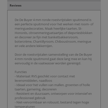
Reviews
De De Buyer 4 mm ronde roestvrijstalen spuitmond is
een perfecte spuitmond voor het werken met room- of
meringuedecoraties. Maak heerlijke taarten, St-
Honorés, citroenmeringuetaartjes of diepvriesblokken
en decoreer ze fijn met banketbakkersroom,
botercrème, Chantillyroom, Chiboustroom, meringue
en vele andere lekkernijen.
Door de roestvrijstalen samenstelling van de De Buyer
4 mm ronde spuitmond gaat deze lang mee en kan hij
eenvoudig in de vaatwasser worden gereinigd.
Functies
- Materiaal: RVS geschikt voor contact met
levensmiddelen, naadloos
- Ideaal voor het vullen van mallen, groenten of holle
taarten, garnering, decoreren
- Resistent en duurzaam, ontworpen voor intensief en
professioneel gebruik
- Niet-vervormbaar en robuust, bestand tegen hoge
temperaturen