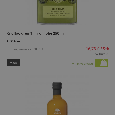
Knoflook- en Tijm-olijfolie 250 ml
A l'Olivier
16,76 € / Stk
Cataloguswaarde:
20,95 €
67,04 € / l
Meer
In voorraad