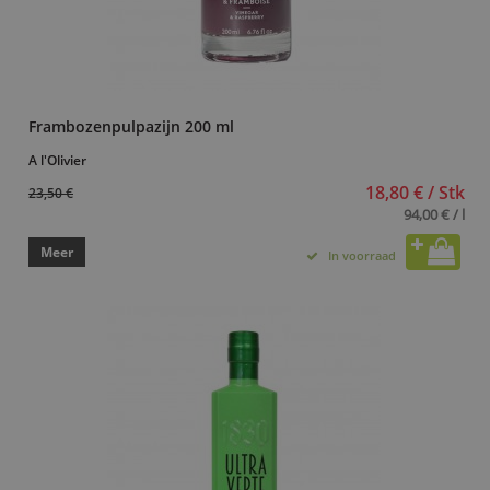
Frambozenpulpazijn 200 ml
A l'Olivier
18,80 € / Stk
23,50 €
94,00 € / l
Meer
In voorraad