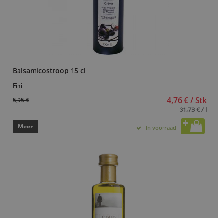
Balsamicostroop 15 cl
Fini
4,76 € / Stk
5,95 €
31,73 € / l
Meer
In voorraad