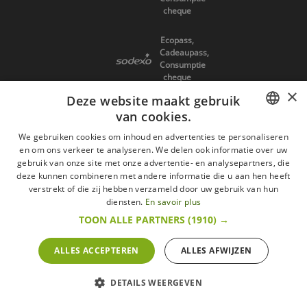
cheque
Ecopass,
Cadeaupass,
Consumptie
cheque
×
Deze website maakt gebruik
Ecocheques,
van cookies.
Cadeaucheques
FRENCH
We gebruiken cookies om inhoud en advertenties te personaliseren
Verzending
en om ons verkeer te analyseren. We delen ook informatie over uw
DUTCH
gebruik van onze site met onze advertentie- en analysepartners, die
deze kunnen combineren met andere informatie die u aan hen heeft
ENGLISH
verstrekt of die zij hebben verzameld door uw gebruik van hun
diensten.
En savoir plus
TOON ALLE PARTNERS
(1910) →
* Levering in Belgie/Frankrijk/Nederland en in Europa op schatting
ALLES ACCEPTEREN
ALLES AFWIJZEN
DETAILS WEERGEVEN