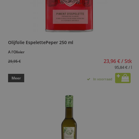
Olijfolie EspelettePeper 250 ml
A l'Olivier
23,96 € / Stk
29,95 €
95,84 € / l
Meer
In voorraad