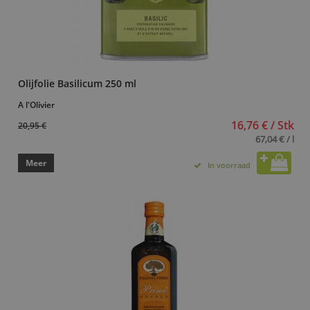
Olijfolie Basilicum 250 ml
A l'Olivier
16,76 € / Stk
20,95 €
67,04 € / l
Meer
In voorraad