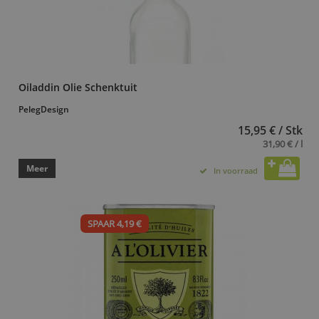
Oiladdin Olie Schenktuit
PelegDesign
15,95 € / Stk
31,90 € / l
Meer
In voorraad
SPAAR 4,19 €