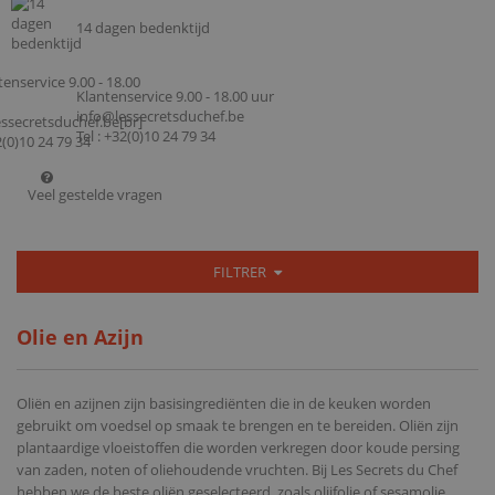
14 dagen bedenktijd
Klantenservice 9.00 - 18.00 uur
info@lessecretsduchef.be
Tel : +32(0)10 24 79 34
Veel gestelde vragen
FILTRER
Olie en Azijn
Oliën en azijnen zijn basisingrediënten die in de keuken worden
gebruikt om voedsel op smaak te brengen en te bereiden. Oliën zijn
plantaardige vloeistoffen die worden verkregen door koude persing
van zaden, noten of oliehoudende vruchten. Bij Les Secrets du Chef
hebben we de beste oliën geselecteerd, zoals olijfolie of sesamolie.