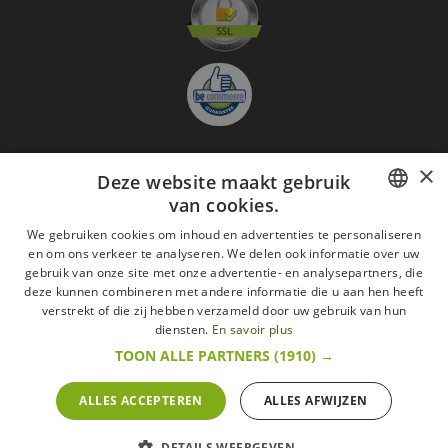
×
Deze website maakt gebruik
Aanmelden nieuwsbrief
van cookies.
GO
FRENCH
We gebruiken cookies om inhoud en advertenties te personaliseren
Ik ga akkoord met
de Wettelijke vermeldingen
en om ons verkeer te analyseren. We delen ook informatie over uw
DUTCH
gebruik van onze site met onze advertentie- en analysepartners, die
deze kunnen combineren met andere informatie die u aan hen heeft
Alle merken
Algemene verkoopsvoorwaarden
ENGLISH
verstrekt of die zij hebben verzameld door uw gebruik van hun
Wettelijke vermeldingen
withdrawal rights
diensten.
En savoir plus
Veelgestelde vragen
Aanwerving
TOON ALLE PARTNERS
(1910) →
Alle rechten voorbehouden ©2015 Les Secrets du Chef/Alle prijzen op deze website
zijn met alle belastingen inbegrepen.
ALLES ACCEPTEREN
ALLES AFWIJZEN
De Belgische wetgeving van 6 april 2010 geeft de consument het recht om binnen 14
werkdagen op een aankoop terug te komen.
retractation
litige
More infos
DETAILS WEERGEVEN