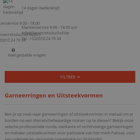
14 dagen bedenktijd
Klantenservice 9.00 - 18.00 uur
info@lessecretsduchef.be
Tel : +32(0)10 24 79 34
Veel gestelde vragen
FILTRER
Garneerringen en Uitsteekvormen
Ben je op zoek naar garneerringen of uitsteekvormen in metaal om je
borden op een sterrenchefwaardige manier op te dienen? Bekijk onze
selectie professionele ronde, vierkante of rechthoekige garneerringen
en metalen uitsteekvormen voor patisserie van het merk Patisse, voor
een originele en verzorgde presentatie op de borden.