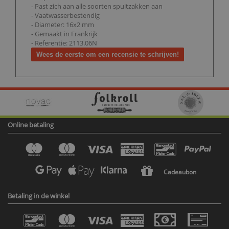
- Past zich aan alle soorten spuitzakken aan
- Vaatwasserbestendig
- Diameter: 16x2 mm
- Gemaakt in Frankrijk
- Referentie: 2113.06N
Wees de eerste om een recensie te schrijven!
Online betaling
Cadeaubon
Betaling in de winkel