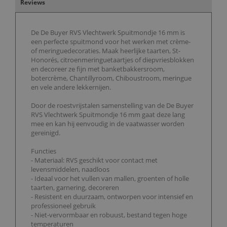
Reviews
De De Buyer RVS Vlechtwerk Spuitmondje 16 mm is
een perfecte spuitmond voor het werken met crème-
of meringuedecoraties. Maak heerlijke taarten, St-
Honorés, citroenmeringuetaartjes of diepvriesblokken
en decoreer ze fijn met banketbakkersroom,
botercrème, Chantillyroom, Chiboustroom, meringue
en vele andere lekkernijen.
Door de roestvrijstalen samenstelling van de De Buyer
RVS Vlechtwerk Spuitmondje 16 mm gaat deze lang
mee en kan hij eenvoudig in de vaatwasser worden
gereinigd.
Functies
- Materiaal: RVS geschikt voor contact met
levensmiddelen, naadloos
- Ideaal voor het vullen van mallen, groenten of holle
taarten, garnering, decoreren
- Resistent en duurzaam, ontworpen voor intensief en
professioneel gebruik
- Niet-vervormbaar en robuust, bestand tegen hoge
temperaturen