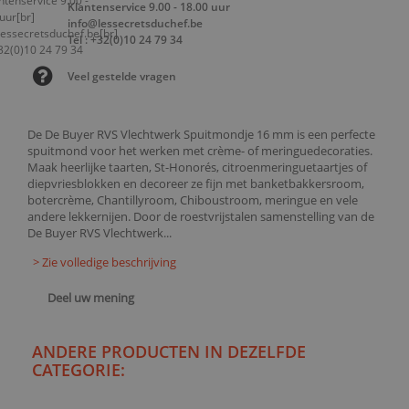
Klantenservice 9.00 - 18.00 uur
info@lessecretsduchef.be
Tel : +32(0)10 24 79 34
Veel gestelde vragen
De De Buyer RVS Vlechtwerk Spuitmondje 16 mm is een perfecte
spuitmond voor het werken met crème- of meringuedecoraties.
Maak heerlijke taarten, St-Honorés, citroenmeringuetaartjes of
diepvriesblokken en decoreer ze fijn met banketbakkersroom,
botercrème, Chantillyroom, Chiboustroom, meringue en vele
andere lekkernijen. Door de roestvrijstalen samenstelling van de
De Buyer RVS Vlechtwerk...
> Zie volledige beschrijving
Deel uw mening
ANDERE PRODUCTEN IN DEZELFDE
CATEGORIE: