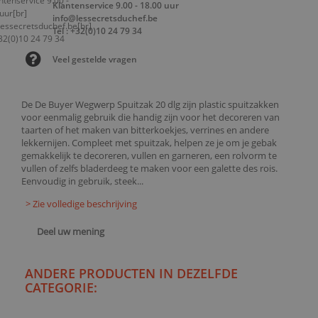
Klantenservice 9.00 - 18.00 uur
info@lessecretsduchef.be
Tel : +32(0)10 24 79 34
Veel gestelde vragen
De De Buyer Wegwerp Spuitzak 20 dlg zijn plastic spuitzakken
voor eenmalig gebruik die handig zijn voor het decoreren van
taarten of het maken van bitterkoekjes, verrines en andere
lekkernijen. Compleet met spuitzak, helpen ze je om je gebak
gemakkelijk te decoreren, vullen en garneren, een rolvorm te
vullen of zelfs bladerdeeg te maken voor een galette des rois.
Eenvoudig in gebruik, steek...
> Zie volledige beschrijving
Deel uw mening
ANDERE PRODUCTEN IN DEZELFDE
CATEGORIE: