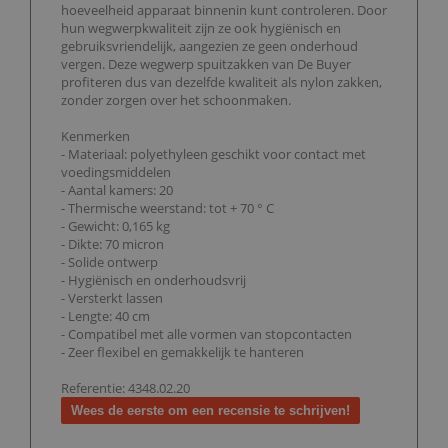
hoeveelheid apparaat binnenin kunt controleren. Door
hun wegwerpkwaliteit zijn ze ook hygiënisch en
gebruiksvriendelijk, aangezien ze geen onderhoud
vergen. Deze wegwerp spuitzakken van De Buyer
profiteren dus van dezelfde kwaliteit als nylon zakken,
zonder zorgen over het schoonmaken.
Kenmerken
- Materiaal: polyethyleen geschikt voor contact met
voedingsmiddelen
- Aantal kamers: 20
- Thermische weerstand: tot + 70 ° C
- Gewicht: 0,165 kg
- Dikte: 70 micron
- Solide ontwerp
- Hygiënisch en onderhoudsvrij
- Versterkt lassen
- Lengte: 40 cm
- Compatibel met alle vormen van stopcontacten
- Zeer flexibel en gemakkelijk te hanteren
Referentie: 4348.02.20
Wees de eerste om een recensie te schrijven!