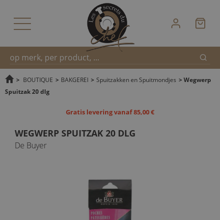
Zoek
Snel
>
BOUTIQUE
>
BAKGEREI
>
Spuitzakken en Spuitmondjes
>
Wegwerp
Spuitzak 20 dlg
zoeken
Gratis levering vanaf 85,00 €
WEGWERP SPUITZAK 20 DLG
De Buyer