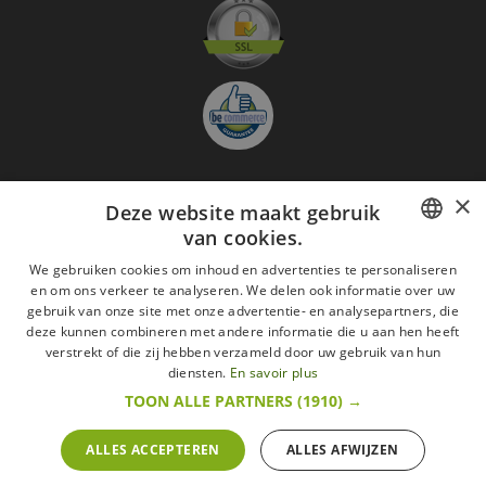
×
Deze website maakt gebruik
Aanmelden nieuwsbrief
van cookies.
GO
FRENCH
We gebruiken cookies om inhoud en advertenties te personaliseren
en om ons verkeer te analyseren. We delen ook informatie over uw
Ik ga akkoord met
de Wettelijke vermeldingen
DUTCH
gebruik van onze site met onze advertentie- en analysepartners, die
deze kunnen combineren met andere informatie die u aan hen heeft
Alle merken
Algemene verkoopsvoorwaarden
ENGLISH
verstrekt of die zij hebben verzameld door uw gebruik van hun
Wettelijke vermeldingen
withdrawal rights
diensten.
En savoir plus
Veelgestelde vragen
Aanwerving
TOON ALLE PARTNERS
(1910) →
Alle rechten voorbehouden ©2015 Les Secrets du Chef/Alle prijzen op deze website
zijn met alle belastingen inbegrepen.
ALLES ACCEPTEREN
ALLES AFWIJZEN
De Belgische wetgeving van 6 april 2010 geeft de consument het recht om binnen 14
werkdagen op een aankoop terug te komen.
retractation