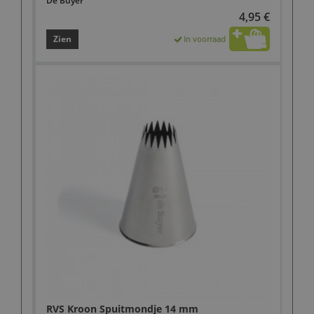
De Buyer
4,95 €
Zien
In voorraad
RVS Kroon Spuitmondje 14 mm