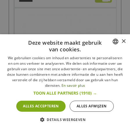
×
Deze website maakt gebruik
van cookies.
FRENCH
We gebruiken cookies om inhoud en advertenties te personaliseren
en om ons verkeer te analyseren. We delen ook informatie over uw
DUTCH
gebruik van onze site met onze advertentie- en analysepartners, die
deze kunnen combineren met andere informatie die u aan hen heeft
ENGLISH
verstrekt of die zij hebben verzameld door uw gebruik van hun
diensten.
En savoir plus
TOON ALLE PARTNERS
(1910) →
ALLES ACCEPTEREN
ALLES AFWIJZEN
RVS Roos Spuitmondje 9 mm
De Buyer
DETAILS WEERGEVEN
4,95 €