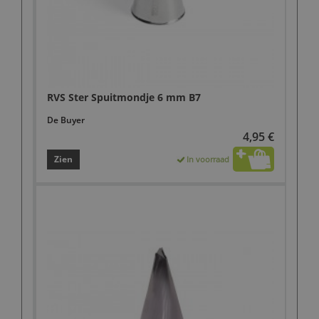
RVS Ster Spuitmondje 6 mm B7
De Buyer
4,95 €
Zien
In voorraad