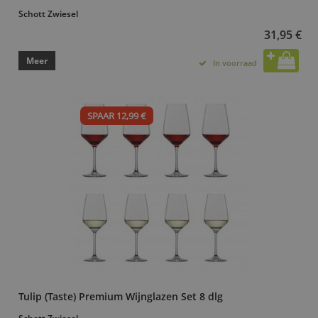
Schott Zwiesel
31,95 €
Meer
In voorraad
SPAAR 12,99 €
Tulip (Taste) Premium Wijnglazen Set 8 dlg