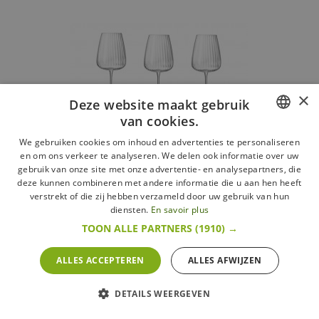
×
Deze website maakt gebruik
van cookies.
FRENCH
We gebruiken cookies om inhoud en advertenties te personaliseren
en om ons verkeer te analyseren. We delen ook informatie over uw
DUTCH
gebruik van onze site met onze advertentie- en analysepartners, die
deze kunnen combineren met andere informatie die u aan hen heeft
ENGLISH
verstrekt of die zij hebben verzameld door uw gebruik van hun
diensten.
En savoir plus
Speakeasies Swing Witte Wijnglas 55 (6 stuks)
TOON ALLE PARTNERS
(1910) →
Luigi Bormioli
ALLES ACCEPTEREN
ALLES AFWIJZEN
64,95 €
Meer
DETAILS WEERGEVEN
In voorraad