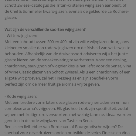
Schott Zwiesel-catalogus die Tritan-kristallen wijnglazen aanbiedt, of
de Chef & Sommelier kwarx-glazen, evenals de gekleurde La Rochère-
glazen.
Wat zijn de verschillende soorten wijnglazen?
- Witte wijnglazen:
Met een inhoud tussen 300 en 400 ml zijn witte wijnglazen doorgaans
kleiner en smaller dan rode wijnglazen om de frisheid van witte wijn te
behouden. Afhankelijk van de druivensoort adviseren wij u het juiste
glas te kiezen om de smaakervaring te verbeteren. Voor een riesling,
chardonnay, sauvignon of viognier kies je het liefst voor de Sensa, Vina
of Wine Classic glazen van Schott Zwiesel. Als u een chardonnay of een
aligoté wilt proeven, zal het Finesse-glas en zijn specifieke vorm
perfect zijn om de meer fruitige aroma's vrij te geven.
- Rode wijnglazen:
Met een bredere vorm laten deze glazen rode wijnen ademen en hun
complexe aroma's vrijgeven. Elk glas heeft ook zijn specificiteit, zodat
wijnen met fruitige druivensoorten, met weinig tannine, ideaal worden
genoten in de rode wijnglazen van Taste en Sena.
Ben je een liefhebber van Bordeaux- of Bourgondische wijnen? De
speciaal voor deze druivensoorten ontwikkelde series Finesse en Vina