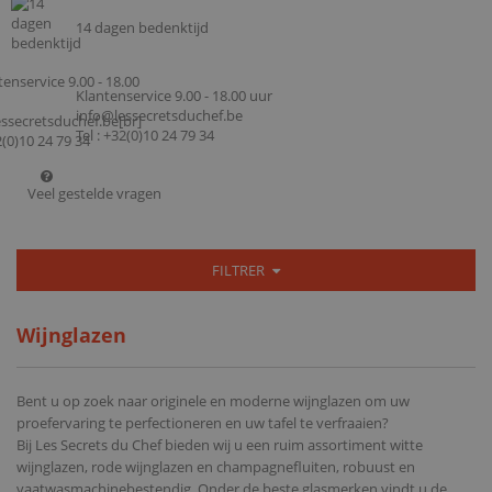
14 dagen bedenktijd
Klantenservice 9.00 - 18.00 uur
info@lessecretsduchef.be
Tel : +32(0)10 24 79 34
Veel gestelde vragen
FILTRER
Wijnglazen
Bent u op zoek naar originele en moderne wijnglazen om uw
proefervaring te perfectioneren en uw tafel te verfraaien?
Bij Les Secrets du Chef bieden wij u een ruim assortiment witte
wijnglazen, rode wijnglazen en champagnefluiten, robuust en
vaatwasmachinebestendig. Onder de beste glasmerken vindt u de