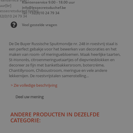
Klantenservice 9.00 - 18.00 uur
info@lessecretsduchef.be
Tel : +32(0)10 24 79 34
Veel gestelde vragen
De De Buyer Russische Spuitmondje nr. 248 in roestvrij staal is
een perfect gebakje voor het bewerken van decoraties en het
maken van room- of meringuebloemen. Maak heerlijke taarten,
St-Honorés, citroenmeringuetaartjes of diepvriesblokken en
decoreer ze fijn met banketbakkersroom, botercrème,
Chantillyroom, Chiboustroom, meringue en vele andere
lekkernijen. De roestvrijstalen samenstelling...
> Zie volledige beschrijving
Deel uw mening
ANDERE PRODUCTEN IN DEZELFDE
CATEGORIE: