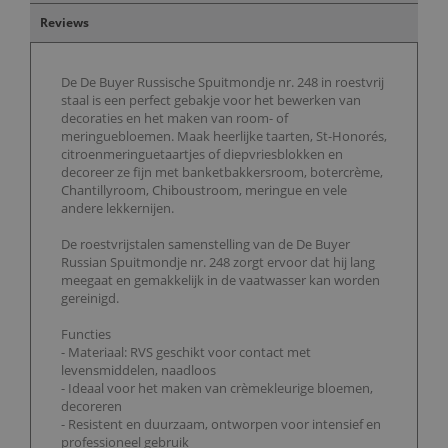
Reviews
De De Buyer Russische Spuitmondje nr. 248 in roestvrij
staal is een perfect gebakje voor het bewerken van
decoraties en het maken van room- of
meringuebloemen. Maak heerlijke taarten, St-Honorés,
citroenmeringuetaartjes of diepvriesblokken en
decoreer ze fijn met banketbakkersroom, botercrème,
Chantillyroom, Chiboustroom, meringue en vele
andere lekkernijen.
De roestvrijstalen samenstelling van de De Buyer
Russian Spuitmondje nr. 248 zorgt ervoor dat hij lang
meegaat en gemakkelijk in de vaatwasser kan worden
gereinigd.
Functies
- Materiaal: RVS geschikt voor contact met
levensmiddelen, naadloos
- Ideaal voor het maken van crèmekleurige bloemen,
decoreren
- Resistent en duurzaam, ontworpen voor intensief en
professioneel gebruik