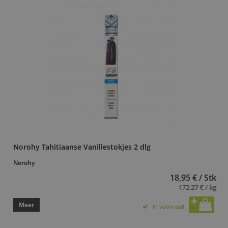
Norohy Tahitiaanse Vanillestokjes 2 dlg
Norohy
18,95 € / Stk
172,27 € / kg
Meer
In voorraad