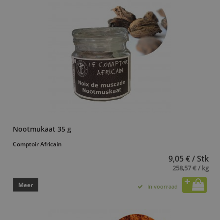
Nootmukaat 35 g
Comptoir Africain
9,05 € / Stk
258,57 € / kg
Meer
In voorraad