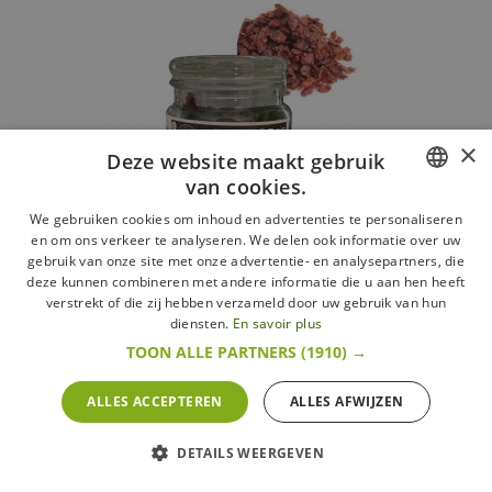
×
Deze website maakt gebruik
van cookies.
FRENCH
We gebruiken cookies om inhoud en advertenties te personaliseren
en om ons verkeer te analyseren. We delen ook informatie over uw
DUTCH
gebruik van onze site met onze advertentie- en analysepartners, die
Berberis 30 g
deze kunnen combineren met andere informatie die u aan hen heeft
ENGLISH
verstrekt of die zij hebben verzameld door uw gebruik van hun
Comptoir Africain
diensten.
En savoir plus
8,95 € / Stk
TOON ALLE PARTNERS
(1910) →
198,89 € / kg
ALLES ACCEPTEREN
ALLES AFWIJZEN
Meer
In voorraad
DETAILS WEERGEVEN