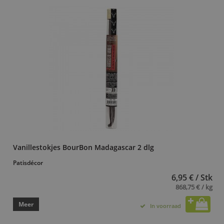
Vanillestokjes BourBon Madagascar 2 dlg
Patisdécor
6,95 € / Stk
868,75 € / kg
Meer
In voorraad