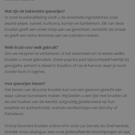
Wat zijn de bekendste specerijen?
In onze kruidenafdeling vindt u de essentiële ingrediënten zoals
zwarte peper, kaneel, kurkuma, komijn en kardemom. Elk van deze
kruiden geeft een uniek tintje aan uw gerechten, versterkt de smaak
en geeft een extra dimensie aan uw culinaire creaties.
Welk kruid voor welk gebruik?
Om uw recepten te verbeteren, is het essentieel om te weten welke
kruiden u moet gebruiken. Zoete paprika past bijvoorbeeld heerlijk bij
gevogelte, piment is ideaal in bouillon of ras-el-hanout, waar je nooit
zonder kunt in tagines.
Hoe specerijen kiezen?
Het kiezen van de juiste kruiden kan van een gewoon gerecht een
waar culinair kunstwerk maken. Wij bieden u een lijst met kruiden uit
de vier hoeken van de wereld, zorgvuldig geselecteerd op hun
kwaliteit en authenticiteit, evenals vanillestokjes van Norohy of
Patisdecor.
Vind je favoriete kruiden online of in onze Les Secrets du Chef-winkels.
Ontdek onze catalogus, lees onze gedetailleerde beschrijvingen en laat