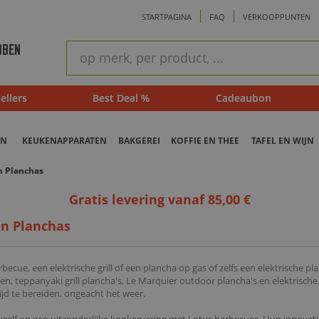
STARTPAGINA
FAQ
VERKOOPPUNTEN
ram
Snel
BBEN
zoeken
ellers
Best Deal %
Cadeaubon
EN
KEUKENAPPARATEN
BAKGEREI
KOFFIE EN THEE
TAFEL EN WIJN
n Planchas
Gratis levering vanaf 85,00 €
en Planchas
becue, een elektrische grill of een plancha op gas of zelfs een elektrische 
, teppanyaki grill plancha's, Le Marquier outdoor plancha's en elektrische g
ijd te bereiden, ongeacht het weer.