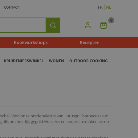
FR
NL
CONTACT
0
Mijn
Zoeken
Winkelmandje
Kookworkshops
Recepten
KRUIDENIERSWINKEL
WONEN
OUTDOOR COOKING
plancha? Vind onze brede selectie van Lotusgrill barbecues om
rills om heerlijk gegrild vlees, vis en andere te maken en om