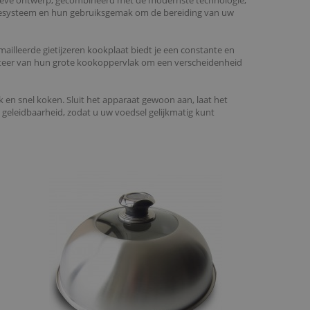
atieve ontwerp, gecombineerd met de modernste technologie,
latiesysteem en hun gebruiksgemak om de bereiding van uw
ailleerde gietijzeren kookplaat biedt je een constante en
rofiteer van hun grote kookoppervlak om een verscheidenheid
jk en snel koken. Sluit het apparaat gewoon aan, laat het
geleidbaarheid, zodat u uw voedsel gelijkmatig kunt