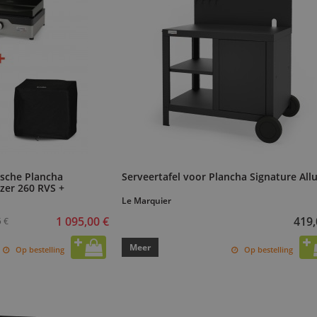
ische Plancha
Serveertafel voor Plancha Signature All
jzer 260 RVS +
Le Marquier
1 095,00 €
419,
5 €
Meer
Op bestelling
Op bestelling