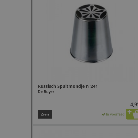
Russisch Spuitmondje n°241
De Buyer
4,9
Zien
In voorraad