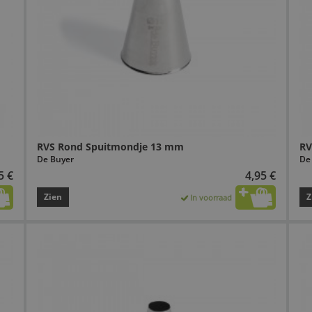
RVS Rond Spuitmondje 13 mm
RV
De Buyer
De
5 €
4,95 €
Zien
Z
In voorraad