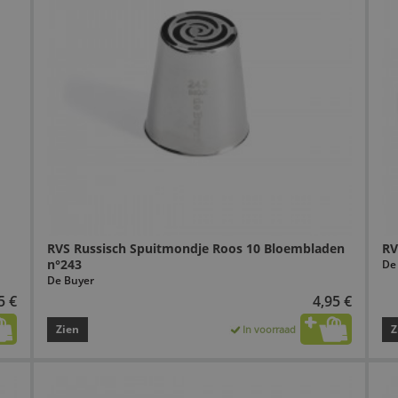
RVS Russisch Spuitmondje Roos 10 Bloembladen
RV
n°243
De
De Buyer
5 €
4,95 €
Zien
Z
In voorraad