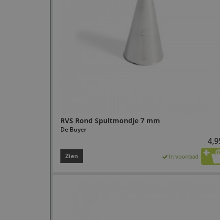
RVS Rond Spuitmondje 7 mm
De Buyer
4,9
Zien
In voorraad