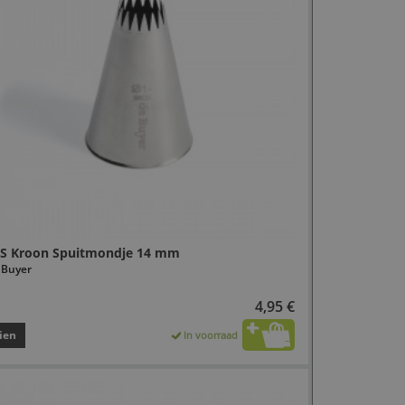
S Kroon Spuitmondje 14 mm
 Buyer
4,95 €
ien
In voorraad