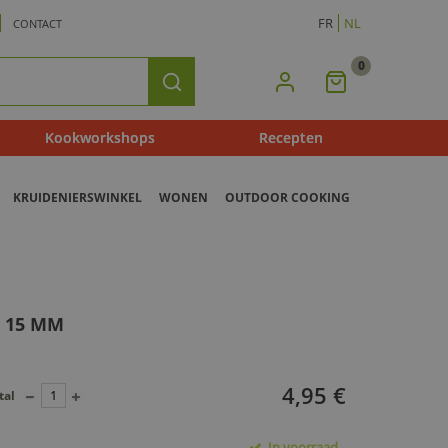
FR
NL
CONTACT
0
Mijn
Zoeken
Winkelmandje
Kookworkshops
Recepten
KRUIDENIERSWINKEL
WONEN
OUTDOOR COOKING
E 15 MM
4,95 €
tal
In voorraad