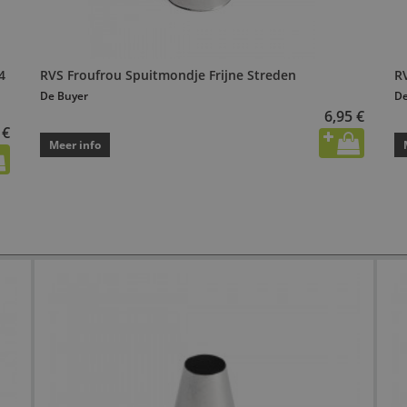
4
RVS Froufrou Spuitmondje Frijne Streden
R
De Buyer
De
6,95 €
 €
Meer info