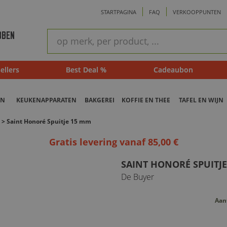
STARTPAGINA
FAQ
VERKOOPPUNTEN
ram
Snel
BBEN
zoeken
ellers
Best Deal %
Cadeaubon
EN
KEUKENAPPARATEN
BAKGEREI
KOFFIE EN THEE
TAFEL EN WIJN
>
Saint Honoré Spuitje 15 mm
Gratis levering vanaf 85,00 €
SAINT HONORÉ SPUITJ
De Buyer
Aan