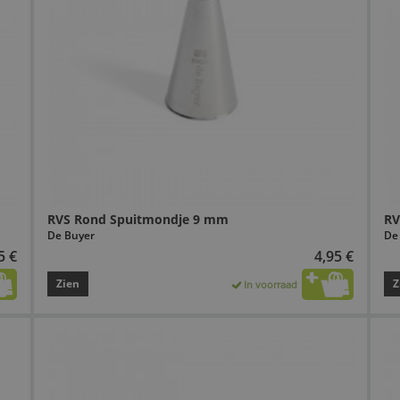
RVS Rond Spuitmondje 9 mm
RV
De Buyer
De
5 €
4,95 €
Zien
Z
In voorraad