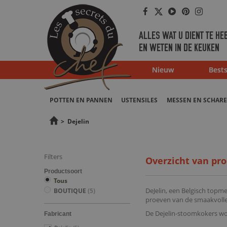
Facebook
Twitter
Youtube
Pinterest
Instag
ALLES WAT U DIENT TE HE
EN WETEN IN DE KEUKEN
Nieuw
Bests
POTTEN EN PANNEN
USTENSILES
MESSEN EN SCHAR
>
Dejelin
Filters
Overzicht van pro
Productsoort
Tous
DeJelin, een Belgisch topme
BOUTIQUE
(5)
proeven van de smaakvolle
De Dejelin-stoomkokers wor
Fabricant