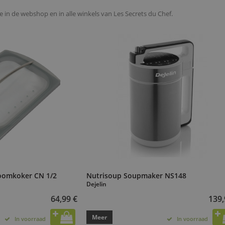
ne in de webshop en in alle winkels van Les Secrets du Chef.
toomkoker CN 1/2
Nutrisoup Soupmaker NS148
Dejelin
64,99 €
139,
Meer
In voorraad
In voorraad