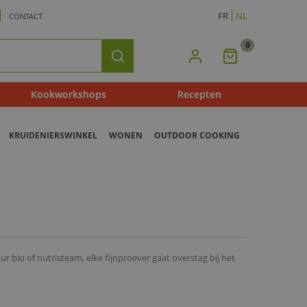
FR
NL
CONTACT
0
Mijn
Zoeken
Winkelmandje
Kookworkshops
Recepten
KRUIDENIERSWINKEL
WONEN
OUTDOOR COOKING
ur bio of nutristeam, elke fijnproever gaat overstag bij het