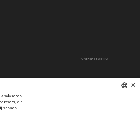
POWERED BY
WEPIKA
×
 analyseren.
partners, die
FRENCH
ij hebben
DUTCH
ENGLISH
s
Veelgestelde vragen
Aanwerving