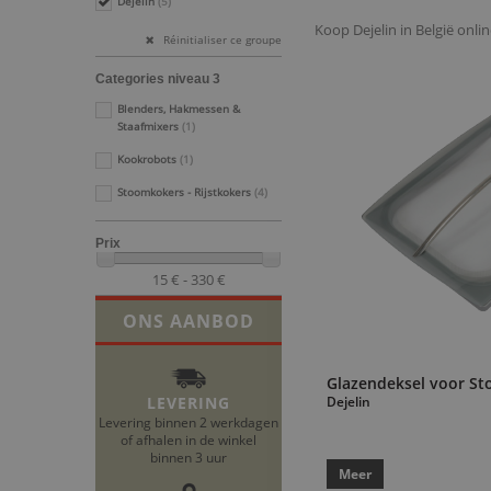
Dejelin
(5)
Koop Dejelin in België onli
Réinitialiser ce groupe
Categories niveau 3
Blenders, Hakmessen &
Staafmixers
(1)
Kookrobots
(1)
Stoomkokers - Rijstkokers
(4)
Prix
15 € - 330 €
ONS AANBOD
Glazendeksel voor S
LEVERING
Dejelin
Levering binnen 2 werkdagen
of afhalen in de winkel
binnen 3 uur
Meer