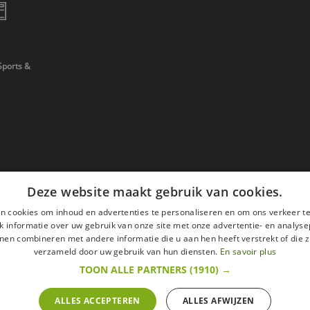
Sports &
Deze website maakt gebruik van cookies.
n cookies om inhoud en advertenties te personaliseren en om ons verkeer te
 informatie over uw gebruik van onze site met onze advertentie- en analyse
nen combineren met andere informatie die u aan hen heeft verstrekt of die z
verzameld door uw gebruik van hun diensten.
En savoir plus
TOON ALLE PARTNERS
(1910) →
ALLES ACCEPTEREN
ALLES AFWIJZEN
en
Wettelijke vermeldingen
withdrawal right