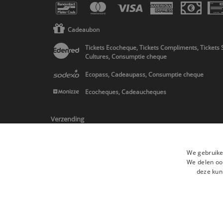
Cadeaubon
Tickets Ecocheque, Tickets Compliments, Tickets 
Cultures, Consumptie cheque
Ecopass, Cadeaupass, Consumptie cheque
Ecocheques, Cadeaucheques
Verzending
We gebruike
We delen ook
deze kun
* Levering in Belgie/Frankrijk/Nederland en in Europa op schatting
Alle merken
Algemene verkoopsvoorwaard