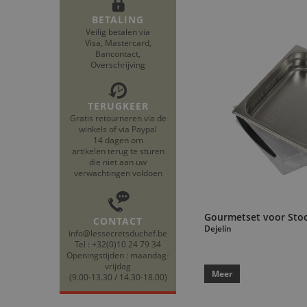
BETALING
Veilig betalen via
Visa, Mastercard,
Bancontact,
Overschrijving
TERUGKEER
Gratis retourneren via de
winkels of via Paypal
14 dagen om
artikelen terug te sturen
die niet aan uw
verwachtingen voldoen
Gourmetset voor Sto
CONTACT
Dejelin
info@lessecretsduchef.be
Tel : +32(0)10 24 79 34
Openingstijden : maandag-
vrijdag
Meer
(9.00-13.30 / 14.30-18.00)