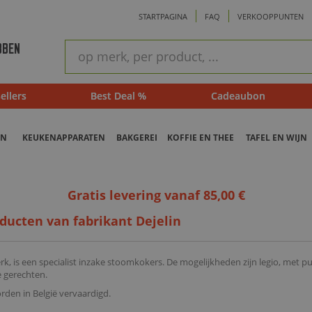
STARTPAGINA
FAQ
VERKOOPPUNTEN
ram
Snel
BBEN
zoeken
ellers
Best Deal %
Cadeaubon
EN
KEUKENAPPARATEN
BAKGEREI
KOFFIE EN THEE
TAFEL EN WIJN
Gratis levering vanaf 85,00 €
ducten van fabrikant Dejelin
rk, is een specialist inzake stoomkokers. De mogelijkheden zijn legio, met pu
 gerechten.
den in België vervaardigd.