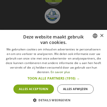
×
Deze website maakt gebruik
Aanmelden nieuwsbrief
van cookies.
GO
FRENCH
We gebruiken cookies om inhoud en advertenties te personaliseren
Ik ga akkoord met
de Wettelijke vermeldingen
en om ons verkeer te analyseren. We delen ook informatie over uw
DUTCH
gebruik van onze site met onze advertentie- en analysepartners, die
deze kunnen combineren met andere informatie die u aan hen heeft
Alle merken
Algemene verkoopsvoorwaarden
ENGLISH
verstrekt of die zij hebben verzameld door uw gebruik van hun
Wettelijke vermeldingen
withdrawal rights
diensten.
En savoir plus
Veelgestelde vragen
Aanwerving
TOON ALLE PARTNERS
(1910) →
Alle rechten voorbehouden ©2015 Les Secrets du Chef/Alle prijzen op deze website
zijn met alle belastingen inbegrepen.
ALLES ACCEPTEREN
ALLES AFWIJZEN
De Belgische wetgeving van 6 april 2010 geeft de consument het recht om binnen 14
werkdagen op een aankoop terug te komen.
retractation
litige
More infos
DETAILS WEERGEVEN
POWERED BY
WEPIKA