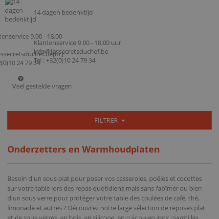
14 dagen bedenktijd
Klantenservice 9.00 - 18.00 uur
info@lessecretsduchef.be
Tel : +32(0)10 24 79 34
Veel gestelde vragen
FILTRER
Onderzetters en Warmhoudplaten
Besoin d'un sous plat pour poser vos casseroles, poêles et cocottes
sur votre table lors des repas quotidiens mais sans l'abîmer ou bien
d'un sous verre pour protéger votre table des coulées de café, thé,
limonade et autres ? Découvrez notre large sélection de reposes plat
et de sous-verres, en bois, en silicone, en cuir ou en inox, parmi les