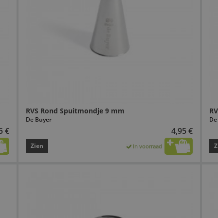
RVS Rond Spuitmondje 9 mm
RV
De Buyer
De
5 €
4,95 €
Zien
Z
In voorraad