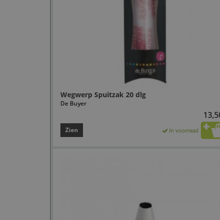
Wegwerp Spuitzak 20 dlg
De Buyer
13,5
Zien
In voorraad