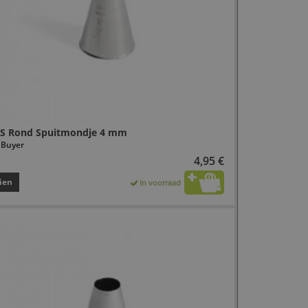
S Rond Spuitmondje 4 mm
 Buyer
4,95 €
ien
In voorraad