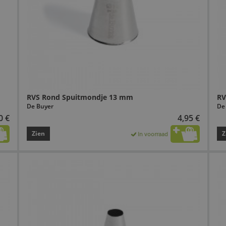
RVS Rond Spuitmondje 13 mm
RV
De Buyer
De
0 €
4,95 €
Zien
Z
In voorraad