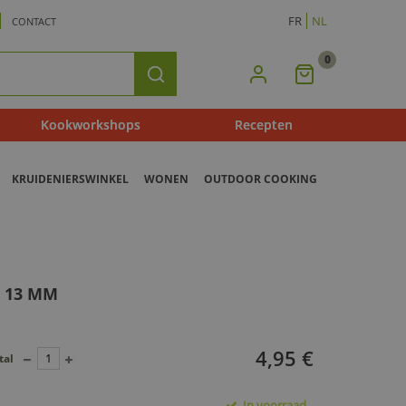
FR
NL
CONTACT
0
Mijn
Zoeken
Winkelmandje
Kookworkshops
Recepten
KRUIDENIERSWINKEL
WONEN
OUTDOOR COOKING
E 13 MM
4,95 €
tal
In voorraad