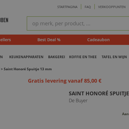
STARTPAGINA
FAQ
VERKOOPPUNTEN
ram
Snel
BBEN
zoeken
ellers
Best Deal %
Cadeaubon
EN
KEUKENAPPARATEN
BAKGEREI
KOFFIE EN THEE
TAFEL EN WIJN
>
Saint Honoré Spuitje 13 mm
Gratis levering vanaf 85,00 €
SAINT HONORÉ SPUITJ
De Buyer
Aan