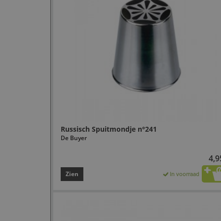
Russisch Spuitmondje n°241
De Buyer
4,9
Zien
In voorraad