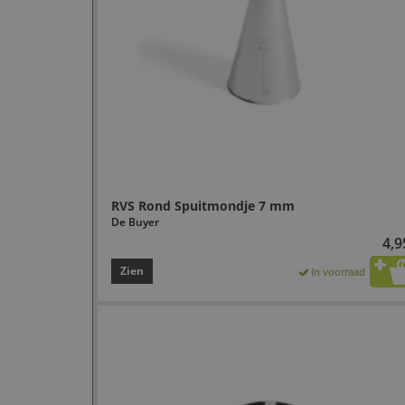
RVS Rond Spuitmondje 7 mm
De Buyer
4,9
Zien
In voorraad