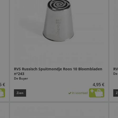
RVS Russisch Spuitmondje Roos 10 Bloembladen
RV
n°243
De
De Buyer
5 €
4,95 €
Zien
Z
In voorraad