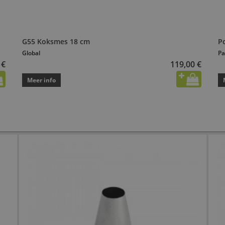
G55 Koksmes 18 cm
P
Global
Pa
 €
119,00 €
Meer info