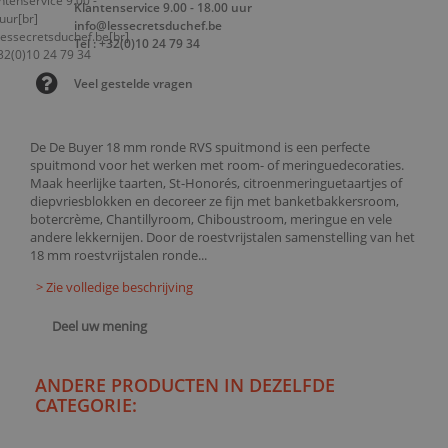
Klantenservice 9.00 - 18.00 uur
info@lessecretsduchef.be
Tel : +32(0)10 24 79 34
Veel gestelde vragen
De De Buyer 18 mm ronde RVS spuitmond is een perfecte
spuitmond voor het werken met room- of meringuedecoraties.
Maak heerlijke taarten, St-Honorés, citroenmeringuetaartjes of
diepvriesblokken en decoreer ze fijn met banketbakkersroom,
botercrème, Chantillyroom, Chiboustroom, meringue en vele
andere lekkernijen. Door de roestvrijstalen samenstelling van het
18 mm roestvrijstalen ronde...
> Zie volledige beschrijving
Deel uw mening
ANDERE PRODUCTEN IN DEZELFDE
CATEGORIE: