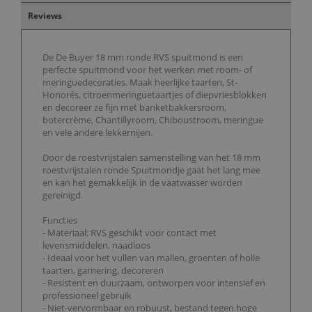
Reviews
De De Buyer 18 mm ronde RVS spuitmond is een
perfecte spuitmond voor het werken met room- of
meringuedecoraties. Maak heerlijke taarten, St-
Honorés, citroenmeringuetaartjes of diepvriesblokken
en decoreer ze fijn met banketbakkersroom,
botercrème, Chantillyroom, Chiboustroom, meringue
en vele andere lekkernijen.
Door de roestvrijstalen samenstelling van het 18 mm
roestvrijstalen ronde Spuitmondje gaat het lang mee
en kan het gemakkelijk in de vaatwasser worden
gereinigd.
Functies
- Materiaal: RVS geschikt voor contact met
levensmiddelen, naadloos
- Ideaal voor het vullen van mallen, groenten of holle
taarten, garnering, decoreren
- Resistent en duurzaam, ontworpen voor intensief en
professioneel gebruik
- Niet-vervormbaar en robuust, bestand tegen hoge