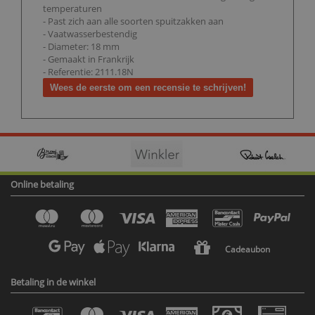
temperaturen
- Past zich aan alle soorten spuitzakken aan
- Vaatwasserbestendig
- Diameter: 18 mm
- Gemaakt in Frankrijk
- Referentie: 2111.18N
Wees de eerste om een recensie te schrijven!
Online betaling
Cadeaubon
Betaling in de winkel