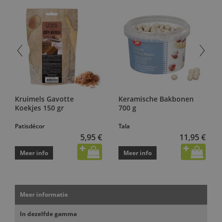
Kruimels Gavotte
Keramische Bakbonen
Koekjes 150 gr
700 g
Patisdécor
Tala
5,95 €
11,95 €
Meer info
Meer info
Meer informatie
In dezelfde gamma