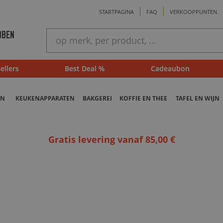
STARTPAGINA
FAQ
VERKOOPPUNTEN
ram
Snel
BBEN
zoeken
ellers
Best Deal %
Cadeaubon
EN
KEUKENAPPARATEN
BAKGEREI
KOFFIE EN THEE
TAFEL EN WIJN
Gratis levering vanaf 85,00 €