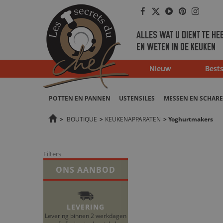
Facebook
Twitter
Youtube
Pinterest
Instag
ALLES WAT U DIENT TE HE
EN WETEN IN DE KEUKEN
Nieuw
Bests
POTTEN EN PANNEN
USTENSILES
MESSEN EN SCHAR
>
BOUTIQUE
>
KEUKENAPPARATEN
>
Yoghurtmakers
Filters
ONS AANBOD
LEVERING
Levering binnen 2 werkdagen