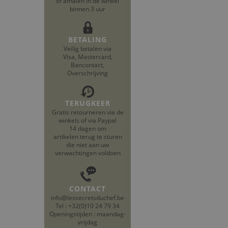
of afhalen in de winkel
binnen 3 uur
BETALING
Veilig betalen via
Visa, Mastercard,
Bancontact,
Overschrijving
TERUGKEER
Gratis retourneren via de
winkels of via Paypal
14 dagen om
artikelen terug te sturen
die niet aan uw
verwachtingen voldoen
CONTACT
info@lessecretsduchef.be
Tel : +32(0)10 24 79 34
Openingstijden : maandag-
vrijdag