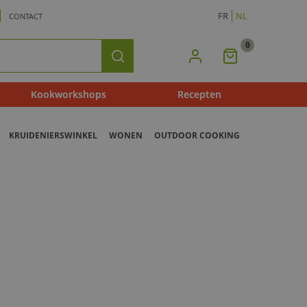
FR
NL
CONTACT
0
Mijn
Zoeken
Winkelmandje
Kookworkshops
Recepten
KRUIDENIERSWINKEL
WONEN
OUTDOOR COOKING