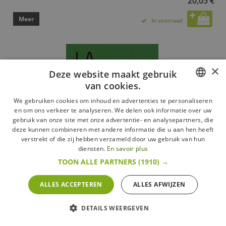
20,05 €
Meer
In voorraad
×
Deze website maakt gebruik
van cookies.
FRENCH
We gebruiken cookies om inhoud en advertenties te personaliseren
en om ons verkeer te analyseren. We delen ook informatie over uw
DUTCH
gebruik van onze site met onze advertentie- en analysepartners, die
deze kunnen combineren met andere informatie die u aan hen heeft
ENGLISH
verstrekt of die zij hebben verzameld door uw gebruik van hun
diensten.
En savoir plus
TOON ALLE PARTNERS
(1910) →
ALLES ACCEPTEREN
ALLES AFWIJZEN
La Cuisson à Juste Température
Hachette
DETAILS WEERGEVEN
25,05 €