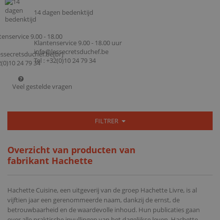
14 dagen bedenktijd
Klantenservice 9.00 - 18.00 uur
info@lessecretsduchef.be
Tel : +32(0)10 24 79 34
Veel gestelde vragen
FILTRER
Overzicht van producten van
fabrikant Hachette
Hachette Cuisine, een uitgeverij van de groep Hachette Livre, is al
vijftien jaar een gerenommeerde naam, dankzij de ernst, de
betrouwbaarheid en de waardevolle inhoud. Hun publicaties gaan
over alle praktische invullingen van het dagelijkse leven. Hachette