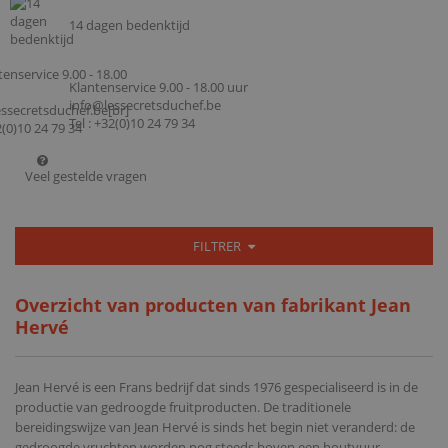
14 dagen bedenktijd
Klantenservice 9.00 - 18.00 uur
info@lessecretsduchef.be
Tel : +32(0)10 24 79 34
Veel gestelde vragen
FILTRER
Overzicht van producten van fabrikant Jean
Hervé
Jean Hervé is een Frans bedrijf dat sinds 1976 gespecialiseerd is in de
productie van gedroogde fruitproducten. De traditionele
bereidingswijze van Jean Hervé is sinds het begin niet veranderd: de
gedroogde vruchten worden nog steeds boven een houtvuur